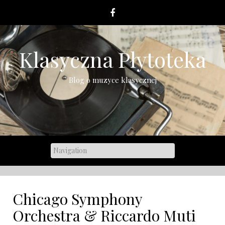
Skip
to
content
Klasyczna Płytoteka
Blog o muzyce klasycznej
Chicago Symphony
Orchestra & Riccardo Muti