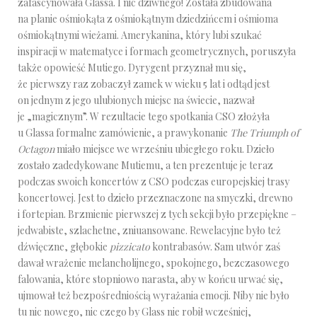
zafascynowała Glassa. I nic dziwnego! Została zbudowana
na planie ośmiokąta z ośmiokątnym dziedzińcem i ośmioma
ośmiokątnymi wieżami. Amerykanina, który lubi szukać
inspiracji w matematyce i formach geometrycznych, poruszyła
także opowieść Mutiego. Dyrygent przyznał mu się,
że pierwszy raz zobaczył zamek w wieku 5 lat i odtąd jest
on jednym z jego ulubionych miejsc na świecie, nazwał
je „magicznym”. W rezultacie tego spotkania CSO złożyła
u Glassa formalne zamówienie, a prawykonanie
The Triumph of
Octagon
miało miejsce we wrześniu ubiegłego roku. Dzieło
zostało zadedykowane Mutiemu, a ten prezentuje je teraz
podczas swoich koncertów z CSO podczas europejskiej trasy
koncertowej. Jest to dzieło przeznaczone na smyczki, drewno
i fortepian. Brzmienie pierwszej z tych sekcji było przepiękne –
jedwabiste, szlachetne, zniuansowane. Rewelacyjne było też
dźwięczne, głębokie
pizzicato
kontrabasów. Sam utwór zaś
dawał wrażenie melancholijnego, spokojnego, bezczasowego
falowania, które stopniowo narasta, aby w końcu urwać się,
ujmował też bezpośredniością wyrażania emocji. Niby nie było
tu nic nowego, nic czego by Glass nie robił wcześniej,