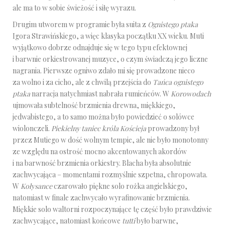
ale ma to w sobie świeżość i siłę wyrazu.
Drugim utworem w programie była suita z
Ognistego ptaka
Igora Strawińskiego, a więc klasyka początku XX wieku. Muti
wyjątkowo dobrze odnajduje się w tego typu efektownej
i barwnie orkiestrowanej muzyce, o czym świadczą jego liczne
nagrania. Pierwsze ogniwo zdało mi się prowadzone nieco
za wolno i za cicho, ale z chwilą przejścia do
Tańca ognistego
ptaka
narracja natychmiast nabrała rumieńców. W
Korowodach
ujmowała subtelność brzmienia drewna, miękkiego,
jedwabistego, a to samo można było powiedzieć o solówce
wiolonczeli.
Piekielny taniec króla Kościeja
prowadzony był
przez Mutiego w dość wolnym tempie, ale nie było monotonny
ze względu na ostrość mocno akcentowanych akordów
i na barwność brzmienia orkiestry. Blacha była absolutnie
zachwycająca – momentami rozmyślnie szpetna, chropowata.
W
Kołysance
czarowało piękne solo rożka angielskiego,
natomiast w finale zachwycało wyrafinowanie brzmienia.
Miękkie solo waltorni rozpoczynające tę część było prawdziwie
zachwycające, natomiast końcowe
tutti
było barwne,