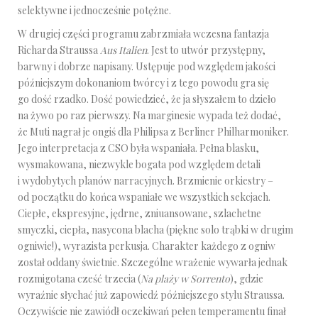
selektywne i jednocześnie potężne.
W drugiej części programu zabrzmiała wczesna fantazja
Richarda Straussa
Aus Italien
. Jest to utwór przystępny,
barwny i dobrze napisany. Ustępuje pod względem jakości
późniejszym dokonaniom twórcy i z tego powodu gra się
go dość rzadko. Dość powiedzieć, że ja słyszałem to dzieło
na żywo po raz pierwszy. Na marginesie wypada też dodać,
że Muti nagrał je ongiś dla Philipsa z Berliner Philharmoniker.
Jego interpretacja z CSO była wspaniała. Pełna blasku,
wysmakowana, niezwykle bogata pod względem detali
i wydobytych planów narracyjnych. Brzmienie orkiestry –
od początku do końca wspaniałe we wszystkich sekcjach.
Ciepłe, ekspresyjne, jędrne, zniuansowane, szlachetne
smyczki, ciepła, nasycona blacha (piękne solo trąbki w drugim
ogniwie!), wyrazista perkusja. Charakter każdego z ogniw
został oddany świetnie. Szczególne wrażenie wywarła jednak
rozmigotana cześć trzecia (
Na plaży w Sorrento
), gdzie
wyraźnie słychać już zapowiedź późniejszego stylu Straussa.
Oczywiście nie zawiódł oczekiwań pełen temperamentu finał