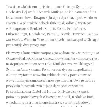
Trwające właśnie europejskie tournée Chicago Symphony
Orchestra i jej szefa, Riccarda Mutiego, to ich ósma wspólna
trasa koncertowa. Rozpoczęła się 11 stycznia, a potrwa do 29
stycznia. W jej trakcie odbędą (lub już się odbyły) występy
w Budapeszcie, Brukseli, Kolonii, Essen, Frankfurcie,
Luksemburgu, Mediolanie, Paryżu, Rzymie, Turynie i,
last but
not least
, w Wiedniu. W ostatnim z tych miast zespół z Chicago
prezentuje dwa programy.
Pierwszy z koncertów rozpoczęło wykonanie
The Triumph of
Octagon
Philippa Glassa. Geneza powstania tej kompozycji jest
następująca: w lutym 2022 roku Muti kierował w Chicago XI
Symfonią Amerykanina. Po koncercie dyrygent spotkał się
z kompozytorem w swoim gabinecie, żeby porozmawiać
o ewentualnym zamówieniu nowego utworu. Uwagę twórcy
przykuła fotografia znajdująca się w pomieszczeniu.
Przedstawia ona Castel del Monte, XIII-wieczny zamek
położony południowych Włoszech w Apulii, niedaleko Bari,
w rodzinnych stronach kapelmistrza. Struktura budowli