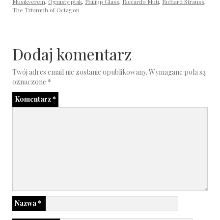
Musikverein
,
Ognisty ptak
,
Philipp Glass
,
Riccardo Muti
,
Richard Strauss
,
The Triumph of Octagon
Dodaj komentarz
Twój adres email nie zostanie opublikowany.
Wymagane pola są
oznaczone
*
Komentarz
*
Nazwa
*