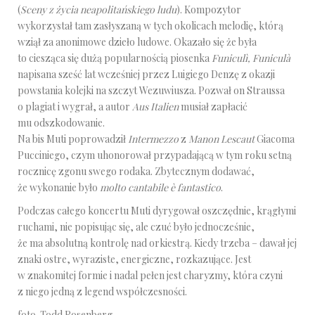
(
Sceny z życia neapolitańskiego ludu
). Kompozytor
wykorzystał tam zasłyszaną w tych okolicach melodię, którą
wziął za anonimowe dzieło ludowe. Okazało się że była
to ciesząca się dużą popularnością piosenka
Funiculì, Funiculà
napisana sześć lat wcześniej przez Luigiego Denzę z okazji
powstania kolejki na szczyt Wezuwiusza. Pozwał on Straussa
o plagiat i wygrał, a autor
Aus Italien
musiał zapłacić
mu odszkodowanie.
Na bis Muti poprowadził
Intermezzo
z
Manon Lescaut
Giacoma
Pucciniego, czym uhonorował przypadającą w tym roku setną
rocznicę zgonu swego rodaka. Zbytecznym dodawać,
że wykonanie było
molto cantabile è fantastico
.
Podczas całego koncertu Muti dyrygował oszczędnie, krągłymi
ruchami, nie popisując się, ale czuć było jednocześnie,
że ma absolutną kontrolę nad orkiestrą. Kiedy trzeba – dawał jej
znaki ostre, wyraziste, energiczne, rozkazujące. Jest
w znakomitej formie i nadal pełen jest charyzmy, która czyni
z niego jedną z legend współczesności.
foto. Todd Rosenberg