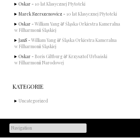
Oskar
-
10 lat Klasycznej Płytoteki
Marek Szerszenowicz
-
10 lat Klasycznej Płytoteki
Oskar
-
William Yang & Śląska Orkiestra Kameralna
w Filharmonii Śląskiej
JanS
-
William Yang & Śląska Orkiestra Kameralna
w Filharmonii Śląskiej
Oskar
-
Boris Giltburg & Krzysztof Urbański
w Filharmonii Narodowej
KATEGORIE
Uncategorized