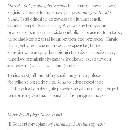
Morild – Sillage phosphorescants
to jedyna zachowana część
zaginionej Sonaty fortepianowej nr 32
Hommage à Harald
Heide
. Tytuł odnosi się do zjawiska bioluminescencji,
a konkretniej do świecenia alg. Wyrazisty rytm słyszany
przez cały czas trwania dzieła symbolizuje pracę motoru łodzi,
na pokład której zabrał kompozytora jego przyjaciel, Harald
Heide, żeby pokazać mu niezwykłe zjawisko, które
zainspirowało artystę do napisania tego dzieła. Opalizujące,
migotliwe brzmienia słyszane w środkowej części utworu
symbolizują świecące w ciemności algi.
To niezwykły album, który każdemu gorąco polecam.
Nie tylko ze względu na to, że są to jedyne rejestracje
niektórych z tych dzieł, ale przede wszystkim dlatego, że jest
to naprawdę świetna, niebanalna i fascynująca muzyka.
Geirr Tveitt plays Geirr Tveitt
III Koncert fortepianowy
Hommage à Brahms
op. 126*