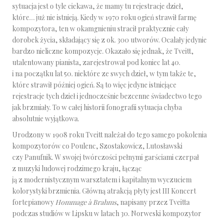
sytuacja jest o tyle ciekawa, że mamy tu rejestracje dzieł,
które… już nie istnieją. Kiedy w 1970 roku ogień strawił farmę
kompozytora, ten w okamgnieniu stracił praktycznie cały
dorobek życia, składający się z ok. 300 utworów. Ocalały jedynie
bardzo nieliczne kompozycje. Okazało się jednak, że Tveitt,
utalentowany pianista, zarejestrował pod koniec lat 40.
i na początku lat 50. niektóre ze swych dzieł, w tym także te,
które strawił później ogień. Są to więc jedyne istniejące
rejestracje tych dzieł i jednocześnie bezcenne świadectwo tego
jak brzmiały. To w całej historii fonografii sytuacja chyba
absolutnie wyjątkowa.
Urodzony w 1908 roku Tveitt należał do tego samego pokolenia
kompozytorów co Poulenc, Szostakowicz, Lutosławski
czy Panufnik. W swojej twórczości pełnymi garściami czerpał
z muzyki ludowej rodzimego kraju, łącząc
ją z modernistycznym warsztatem i kapitalnym wyczuciem
kolorystyki brzmienia. Główną atrakcją płyty jest III Koncert
fortepianowy
Hommage à Brahms
, napisany przez Tveitta
podczas studiów w Lipsku w latach 30. Norweski kompozytor