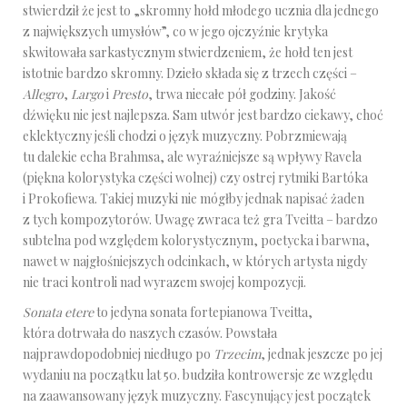
stwierdził że jest to „skromny hołd młodego ucznia dla jednego
z największych umysłów”, co w jego ojczyźnie krytyka
skwitowała sarkastycznym stwierdzeniem, że hołd ten jest
istotnie bardzo skromny. Dzieło składa się z trzech części –
Allegro
,
Largo
i
Presto
, trwa niecałe pół godziny. Jakość
dźwięku nie jest najlepsza. Sam utwór jest bardzo ciekawy, choć
eklektyczny jeśli chodzi o język muzyczny. Pobrzmiewają
tu dalekie echa Brahmsa, ale wyraźniejsze są wpływy Ravela
(piękna kolorystyka części wolnej) czy ostrej rytmiki Bartóka
i Prokofiewa. Takiej muzyki nie mógłby jednak napisać żaden
z tych kompozytorów. Uwagę zwraca też gra Tveitta – bardzo
subtelna pod względem kolorystycznym, poetycka i barwna,
nawet w najgłośniejszych odcinkach, w których artysta nigdy
nie traci kontroli nad wyrazem swojej kompozycji.
Sonata etere
to jedyna sonata fortepianowa Tveitta,
która dotrwała do naszych czasów. Powstała
najprawdopodobniej niedługo po
Trzecim
, jednak jeszcze po jej
wydaniu na początku lat 50. budziła kontrowersje ze względu
na zaawansowany język muzyczny. Fascynujący jest początek