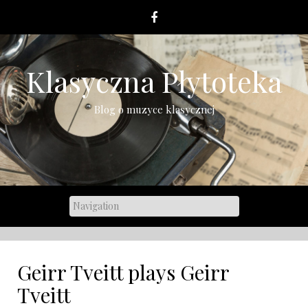
Skip
to
content
Klasyczna Płytoteka
Blog o muzyce klasycznej
Geirr Tveitt plays Geirr
Tveitt