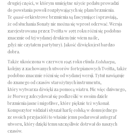
drugiej części, w którym umiejętne użycie pedału prowadzi
do powstania powoli rozpływających się plam brzmienia.
Te
quasi
-orkiestrowe brzmienia są fascynujące i sprawiają,
że od słuchania Sonaty nie można się wprost oderwać. Wersja
zarejestrowana przez Tveitta w 1955 roku różni się podobno
znacznie od tej wydanej drukiem (nie wiem na ile,
gdyż nie czytałem partytury). Jakość dźwięku jest bardzo
dobra.
Także ukończona w czerwcu 1945 roku etiuda
Eolsharpa
,
kolejny z zachowanych utworów fortepianowych Tveitta, także
podobno znacznie różni się od wydanej wersji. Tytuł nawiązuje
do znanego od czasów starożytnych instrumentu,
który wytwarza dźwięki za pomocą wiatru. Nic więc dziwnego,
że Norweg zdecydował się podkreślić w swoim dziele
brzmienia jasne i migotliwe, które pięknie też wykonał.
Kompozytor widział i słyszał harfę eolską w domu jednego
ze swoich przyjaciół i to właśnie jemu podarował autograf
utworu, który dzięki temu szczęśliwie dotrwał do naszych
czasów.