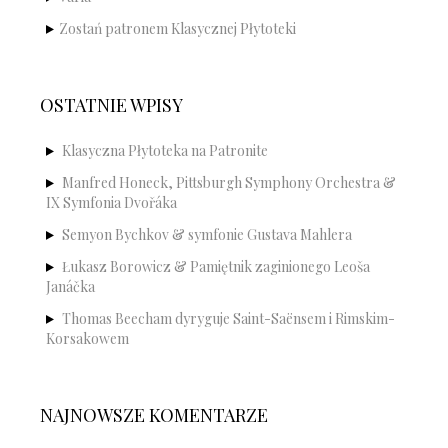
Zostań patronem Klasycznej Płytoteki
OSTATNIE WPISY
Klasyczna Płytoteka na Patronite
Manfred Honeck, Pittsburgh Symphony Orchestra &
IX Symfonia Dvořáka
Semyon Bychkov & symfonie Gustava Mahlera
Łukasz Borowicz & Pamiętnik zaginionego Leoša
Janáčka
Thomas Beecham dyryguje Saint-Saënsem i Rimskim-
Korsakowem
NAJNOWSZE KOMENTARZE