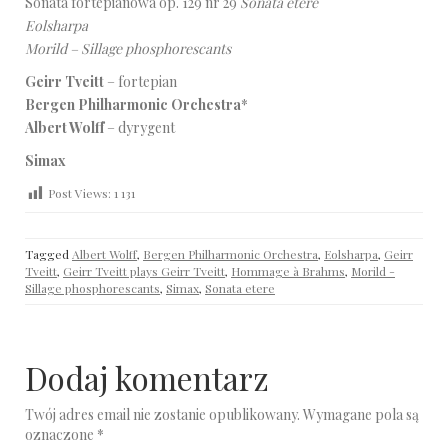
Sonata fortepianowa op. 129 nr 29
Sonata etere
Eolsharpa
Morild – Sillage phosphorescants
Geirr Tveitt
– fortepian
Bergen Philharmonic Orchestra
*
Albert Wolff
– dyrygent
Simax
Post Views:
1 131
Tagged
Albert Wolff
,
Bergen Philharmonic Orchestra
,
Eolsharpa
,
Geirr
Tveitt
,
Geirr Tveitt plays Geirr Tveitt
,
Hommage à Brahms
,
Morild -
Sillage phosphorescants
,
Simax
,
Sonata etere
Dodaj komentarz
Twój adres email nie zostanie opublikowany.
Wymagane pola są
oznaczone
*