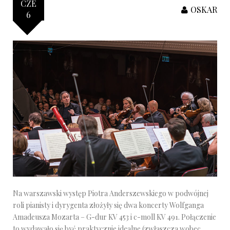
CZE
OSKAR
6
Na warszawski występ Piotra Anderszewskiego w podwójnej
roli pianisty i dyrygenta złożyły się dwa koncerty Wolfganga
Amadeusza Mozarta – G-dur KV 453 i c-moll KV 491. Połączenie
to wydawało się być praktycznie idealne (zwłaszcza wobec