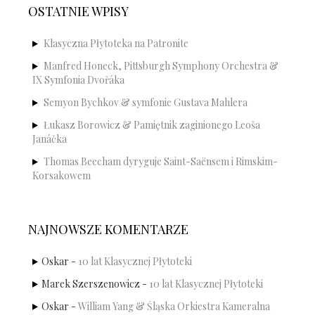
OSTATNIE WPISY
Klasyczna Płytoteka na Patronite
Manfred Honeck, Pittsburgh Symphony Orchestra &
IX Symfonia Dvořáka
Semyon Bychkov & symfonie Gustava Mahlera
Łukasz Borowicz & Pamiętnik zaginionego Leoša
Janáčka
Thomas Beecham dyryguje Saint-Saënsem i Rimskim-
Korsakowem
NAJNOWSZE KOMENTARZE
Oskar
-
10 lat Klasycznej Płytoteki
Marek Szerszenowicz
-
10 lat Klasycznej Płytoteki
Oskar
-
William Yang & Śląska Orkiestra Kameralna