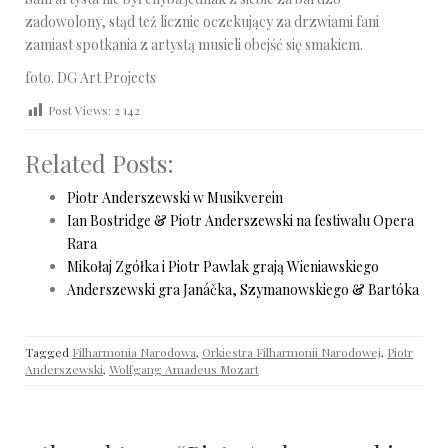
zadowolony, stąd też licznie oczekujący za drzwiami fani
zamiast spotkania z artystą musieli obejść się smakiem.
foto. DG Art Projects
Post Views:
2 142
Related Posts:
Piotr Anderszewski w Musikverein
Ian Bostridge & Piotr Anderszewski na festiwalu Opera
Rara
Mikołaj Zgółka i Piotr Pawlak grają Wieniawskiego
Anderszewski gra Janáčka, Szymanowskiego & Bartóka
Tagged
Filharmonia Narodowa
,
Orkiestra Filharmonii Narodowej
,
Piotr
Anderszewski
,
Wolfgang Amadeus Mozart