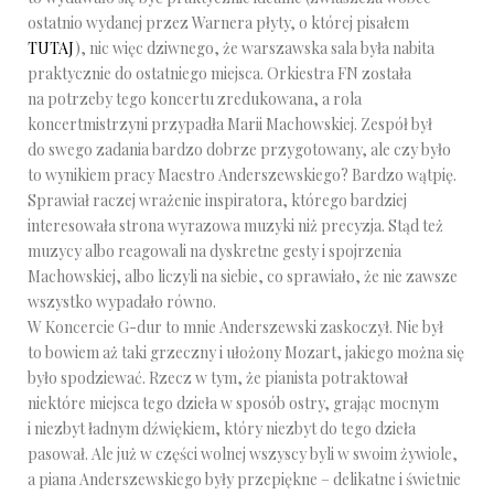
ostatnio wydanej przez Warnera płyty, o której pisałem
TUTAJ
), nic więc dziwnego, że warszawska sala była nabita
praktycznie do ostatniego miejsca. Orkiestra FN została
na potrzeby tego koncertu zredukowana, a rola
koncertmistrzyni przypadła Marii Machowskiej. Zespół był
do swego zadania bardzo dobrze przygotowany, ale czy było
to wynikiem pracy Maestro Anderszewskiego? Bardzo wątpię.
Sprawiał raczej wrażenie inspiratora, którego bardziej
interesowała strona wyrazowa muzyki niż precyzja. Stąd też
muzycy albo reagowali na dyskretne gesty i spojrzenia
Machowskiej, albo liczyli na siebie, co sprawiało, że nie zawsze
wszystko wypadało równo.
W Koncercie G-dur to mnie Anderszewski zaskoczył. Nie był
to bowiem aż taki grzeczny i ułożony Mozart, jakiego można się
było spodziewać. Rzecz w tym, że pianista potraktował
niektóre miejsca tego dzieła w sposób ostry, grając mocnym
i niezbyt ładnym dźwiękiem, który niezbyt do tego dzieła
pasował. Ale już w części wolnej wszyscy byli w swoim żywiole,
a piana Anderszewskiego były przepiękne – delikatne i świetnie