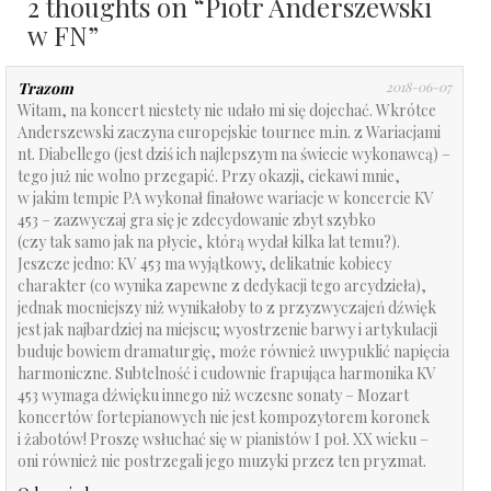
2 thoughts on “
Piotr Anderszewski
w FN
”
Trazom
2018-06-07
Witam, na koncert niestety nie udało mi się dojechać. Wkrótce
Anderszewski zaczyna europejskie tournee m.in. z Wariacjami
nt. Diabellego (jest dziś ich najlepszym na świecie wykonawcą) –
tego już nie wolno przegapić. Przy okazji, ciekawi mnie,
w jakim tempie PA wykonał finałowe wariacje w koncercie KV
453 – zazwyczaj gra się je zdecydowanie zbyt szybko
(czy tak samo jak na płycie, którą wydał kilka lat temu?).
Jeszcze jedno: KV 453 ma wyjątkowy, delikatnie kobiecy
charakter (co wynika zapewne z dedykacji tego arcydzieła),
jednak mocniejszy niż wynikałoby to z przyzwyczajeń dźwięk
jest jak najbardziej na miejscu; wyostrzenie barwy i artykulacji
buduje bowiem dramaturgię, może również uwypuklić napięcia
harmoniczne. Subtelność i cudownie frapująca harmonika KV
453 wymaga dźwięku innego niż wczesne sonaty – Mozart
koncertów fortepianowych nie jest kompozytorem koronek
i żabotów! Proszę wsłuchać się w pianistów I poł. XX wieku –
oni również nie postrzegali jego muzyki przez ten pryzmat.