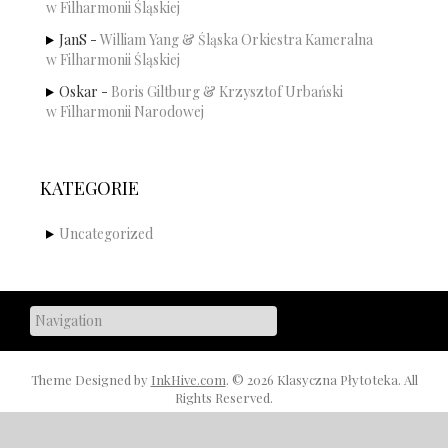
w Filharmonii Śląskiej
JanS
-
William Yang & Śląska Orkiestra Kameralna
w Filharmonii Śląskiej
Oskar
-
Boris Giltburg & Krzysztof Urbański
w Filharmonii Narodowej
KATEGORIE
Uncategorized
Theme Designed by
InkHive.com
.
© 2026 Klasyczna Płytoteka. All
Rights Reserved.