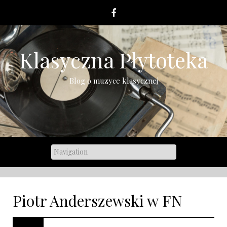
Skip
to
content
Klasyczna Płytoteka
Blog o muzyce klasycznej
Piotr Anderszewski w FN