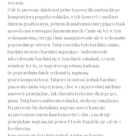
wyczute.
O ile to pierwsze dzieło jest pełne typowej dla austriackiego
kompozytora pogody i wdzięku, o tyle koncert c-moll jest
dziełem gwałtownym, pełnym dramatyzmu i intrygujących jak
na swój czas rozwiązań harmonicznych. Czuło się też w tym
wykonaniu inną energię i inne zaangażowanie niż w wykonaniu
poprzedniego utworu. Tutaj wszystko było bardziej czujne,
bardziej uważne i bardziej angażujące. Anderszewski
zdecydowanie bardziej się w tym dziele odnalazł, o czym
świadczy też to, że zagrał swoją własną kadencję
(w poprzednim dziele wykonał tę napisaną
przez kompozytora). Tutaj też ta ostrość jednak bardziej
pasowała i miała więcej sensu, choć w części wolnej mieliśmy
znowu te przepiękne, tak charakterystyczne dla jego gry,
piana. Tutaj barwa nabierała wdzięku, słodyczy i miękkości.
Na pierwszy bis dostaliśmy zagrany nawet lepiej niż
za pierwszym razem finał Koncertu G-dur, a na drugi –
przepięknie zagraną już przez PA solo Bagatelę op. 126 nr 1
Beethovena.
Sam artysta nie był chyba jednak z siebie za bardzo