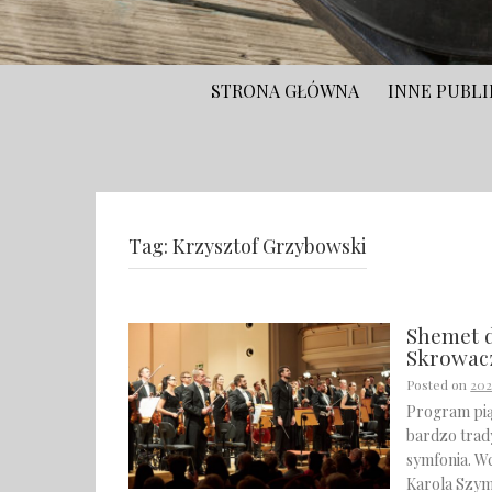
STRONA GŁÓWNA
INNE PUBLI
Tag:
Krzysztof Grzybowski
Shemet 
Skrowac
Posted on
20
Program pią
bardzo trad
symfonia. W
Karola Szy