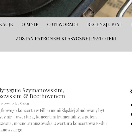
KACJE
O MNIE
O UTWORACH
RECENZJE PŁYT
ZOSTAŃ PATRONEM KLASYCZNEJ PŁYTOTEKI
S
dyryguje Szymanowskim,
zewskim & Beethovenem
23-09-30
by
Oskar
tkowego koncertu w Filharmonii Śląskiej zbudowany był
ycyjnie – uwertura, koncert instrumentalny, a potem
czesna, mocno straussowska Uwertura koncertowa E-dur
manowskiego…