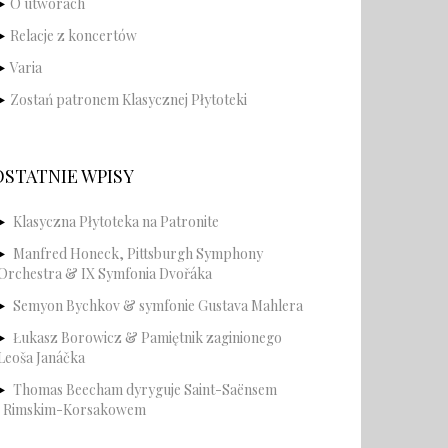
O utworach
Relacje z koncertów
Varia
Zostań patronem Klasycznej Płytoteki
OSTATNIE WPISY
Klasyczna Płytoteka na Patronite
Manfred Honeck, Pittsburgh Symphony
Orchestra & IX Symfonia Dvořáka
Semyon Bychkov & symfonie Gustava Mahlera
Łukasz Borowicz & Pamiętnik zaginionego
Leoša Janáčka
Thomas Beecham dyryguje Saint-Saënsem
i Rimskim-Korsakowem