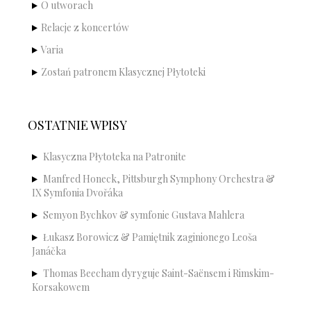
O utworach
Relacje z koncertów
Varia
Zostań patronem Klasycznej Płytoteki
OSTATNIE WPISY
Klasyczna Płytoteka na Patronite
Manfred Honeck, Pittsburgh Symphony Orchestra &
IX Symfonia Dvořáka
Semyon Bychkov & symfonie Gustava Mahlera
Łukasz Borowicz & Pamiętnik zaginionego Leoša
Janáčka
Thomas Beecham dyryguje Saint-Saënsem i Rimskim-
Korsakowem