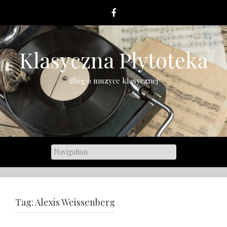
Skip
to
content
Klasyczna Płytoteka
Blog o muzyce klasycznej
Tag:
Alexis Weissenberg