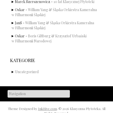
Marek Szerszenowicz
-
10 lat Klasycznej Płytoteki
Oskar
-
William Yang & Śląska Orkiestra Kameralna
w Filharmonii Śląskiej
JanS
-
William Yang & Śląska Orkiestra Kameralna
w Filharmonii Śląskiej
Oskar
-
Boris Giltburg & Krzysztof Urbański
w Filharmonii Narodowej
KATEGORIE
Uncategorized
Theme Designed by
InkHive.com
.
© 2026 Klasyczna Płytoteka. All