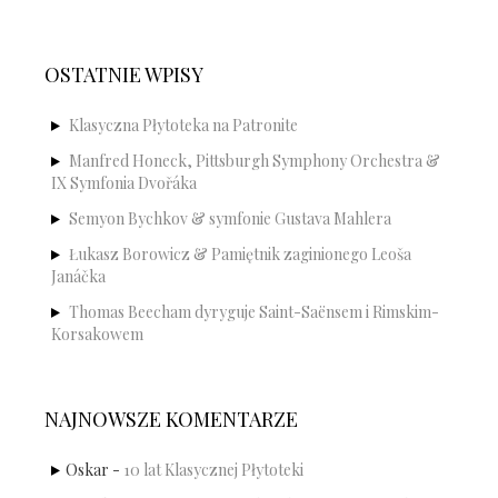
OSTATNIE WPISY
Klasyczna Płytoteka na Patronite
Manfred Honeck, Pittsburgh Symphony Orchestra &
IX Symfonia Dvořáka
Semyon Bychkov & symfonie Gustava Mahlera
Łukasz Borowicz & Pamiętnik zaginionego Leoša
Janáčka
Thomas Beecham dyryguje Saint-Saënsem i Rimskim-
Korsakowem
NAJNOWSZE KOMENTARZE
Oskar
-
10 lat Klasycznej Płytoteki