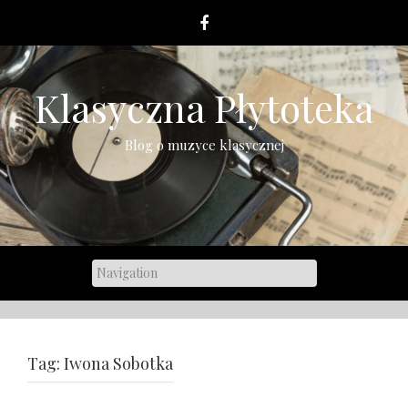
Skip
to
content
Klasyczna Płytoteka
Blog o muzyce klasycznej
Tag:
Iwona Sobotka