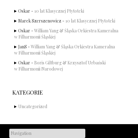
Oskar
-
10 lat Klasycznej Płytoteki
Marek Szerszenowicz
-
10 lat Klasycznej Płytoteki
Oskar
-
William Yang & Śląska Orkiestra Kameralna
w Filharmonii Śląskiej
JanS
-
William Yang & Śląska Orkiestra Kameralna
w Filharmonii Śląskiej
Oskar
-
Boris Giltburg & Krzysztof Urbański
w Filharmonii Narodowej
KATEGORIE
Uncategorized