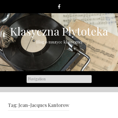
Skip
to
content
Klasyczna Płytoteka
Blog o muzyce klasycznej
Tag:
Jean-Jacques Kantorow