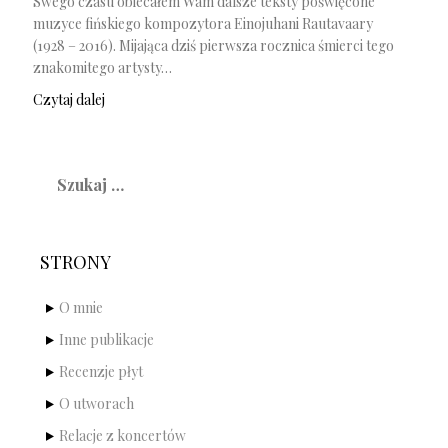
Swego czasu obiecałem Wam dalsze teksty poświęcone
muzyce fińskiego kompozytora Einojuhani Rautavaary
(1928 – 2016). Mijająca dziś pierwsza rocznica śmierci tego
znakomitego artysty…
Czytaj dalej
Szukaj:
STRONY
O mnie
Inne publikacje
Recenzje płyt
O utworach
Relacje z koncertów