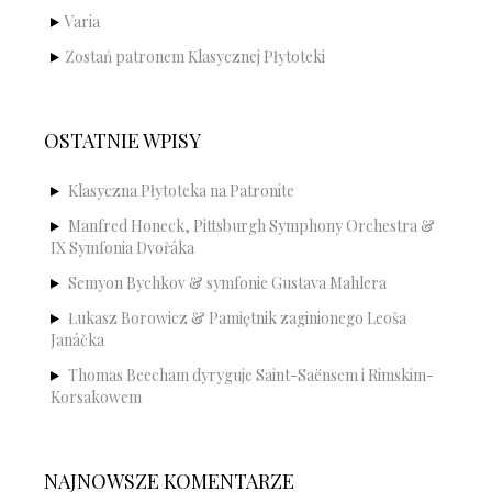
Varia
Zostań patronem Klasycznej Płytoteki
OSTATNIE WPISY
Klasyczna Płytoteka na Patronite
Manfred Honeck, Pittsburgh Symphony Orchestra &
IX Symfonia Dvořáka
Semyon Bychkov & symfonie Gustava Mahlera
Łukasz Borowicz & Pamiętnik zaginionego Leoša
Janáčka
Thomas Beecham dyryguje Saint-Saënsem i Rimskim-
Korsakowem
NAJNOWSZE KOMENTARZE