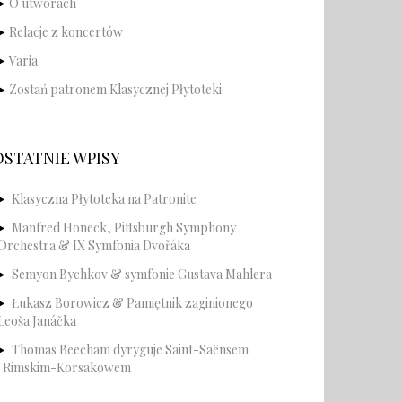
O utworach
Relacje z koncertów
Varia
Zostań patronem Klasycznej Płytoteki
OSTATNIE WPISY
Klasyczna Płytoteka na Patronite
Manfred Honeck, Pittsburgh Symphony
Orchestra & IX Symfonia Dvořáka
Semyon Bychkov & symfonie Gustava Mahlera
Łukasz Borowicz & Pamiętnik zaginionego
Leoša Janáčka
Thomas Beecham dyryguje Saint-Saënsem
i Rimskim-Korsakowem