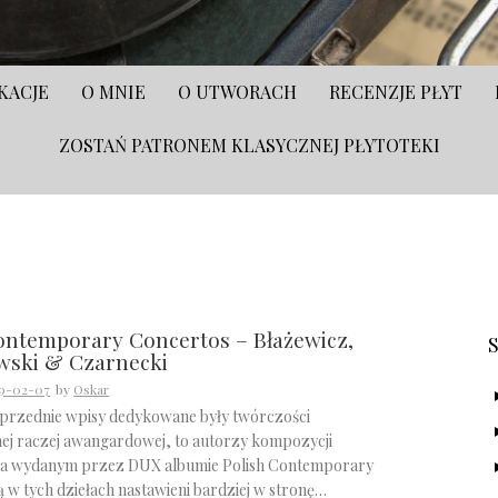
KACJE
O MNIE
O UTWORACH
RECENZJE PŁYT
ZOSTAŃ PATRONEM KLASYCZNEJ PŁYTOTEKI
S
ontemporary Concertos – Błażewicz,
wski & Czarnecki
9-02-07
by
Oskar
oprzednie wpisy dedykowane były twórczości
ej raczej awangardowej, to autorzy kompozycji
na wydanym przez DUX albumie Polish Contemporary
 w tych dziełach nastawieni bardziej w stronę…