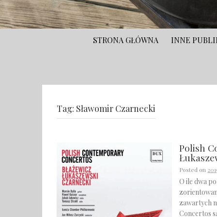
STRONA GŁÓWNA
INNE PUBLI
Tag:
Sławomir Czarnecki
Polish C
Łukasze
Posted on
201
O ile dwa p
zorientowan
zawartych 
Concertos są