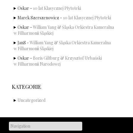
Oskar
-
10 lat Klasycznej Płytoteki
Marek Szerszenowicz
-
10 lat Klasycznej Płytoteki
Oskar
-
William Yang & Śląska Orkiestra Kameralna
w Filharmonii Śląskiej
JanS
-
William Yang & Śląska Orkiestra Kameralna
w Filharmonii Śląskiej
Oskar
-
Boris Giltburg & Krzysztof Urbański
w Filharmonii Narodowej
KATEGORIE
Uncategorized