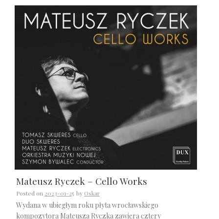
Mateusz Ryczek – Cello Works
Posted on
2023-01-25
by
Oskar
Wydana w ubiegłym roku płyta wrocławskiego
kompozytora Mateusza Ryczka zawiera cztery