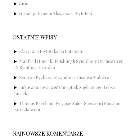
Varia
Zostań patronem Klasycznej Płytoteki
OSTATNIE WPISY
Klasyczna Płytoteka na Patronite
Manfred Honeck, Pittsburgh Symphony Orchestra &
IX Symfonia Dvořáka
Semyon Bychkov & symfonie Gustava Mahlera
Łukasz Borowicz & Pamiętnik zaginionego Leoša
Janáčka
Thomas Beecham dyryguje Saint-Saënsem i Rimskim-
Korsakowem
NAJNOWSZE KOMENTARZE