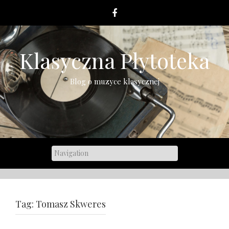
Skip
to
content
Klasyczna Płytoteka
Blog o muzyce klasycznej
Tag:
Tomasz Skweres