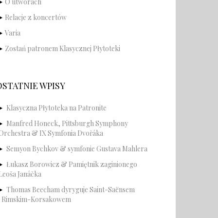
O utworach
Relacje z koncertów
Varia
Zostań patronem Klasycznej Płytoteki
OSTATNIE WPISY
Klasyczna Płytoteka na Patronite
Manfred Honeck, Pittsburgh Symphony
Orchestra & IX Symfonia Dvořáka
Semyon Bychkov & symfonie Gustava Mahlera
Łukasz Borowicz & Pamiętnik zaginionego
Leoša Janáčka
Thomas Beecham dyryguje Saint-Saënsem
i Rimskim-Korsakowem