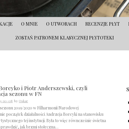
KACJE
O MNIE
O UTWORACH
RECENZJE PŁYT
ZOSTAŃ PATRONEM KLASYCZNEJ PŁYTOTEKI
S
Boreyko i Piotr Anderszewski, czyli
cja sezonu w FN
9-10-08
by
Oskar
 sezonu 2019/2020 w Filharmonii Narodowej
nie początek działalności Andrzeja Boreyki na stanowisku
tystycznego tej instytucji. Była to więc równcześnie świetna
 sprawdzić, jak brzmi stołeczna…