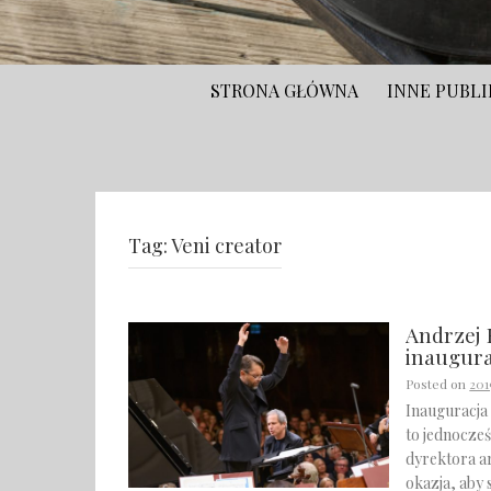
STRONA GŁÓWNA
INNE PUBLI
Tag:
Veni creator
Andrzej 
inaugura
Posted on
201
Inauguracja
to jednocześ
dyrektora ar
okazja, aby