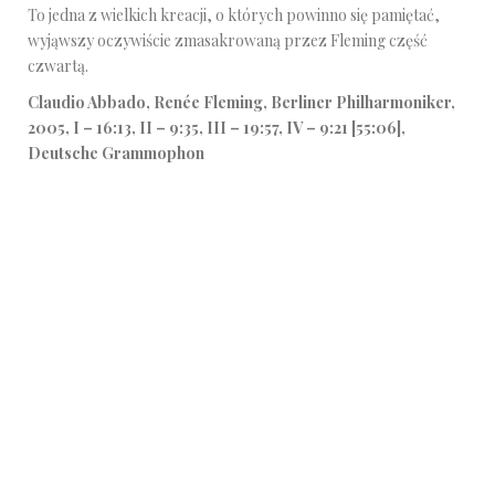
To jedna z wielkich kreacji, o których powinno się pamiętać,
wyjąwszy oczywiście zmasakrowaną przez Fleming część
czwartą.
Claudio Abbado, Renée Fleming, Berliner Philharmoniker,
2005, I – 16:13, II – 9:35, III – 19:57, IV – 9:21 [55:06],
Deutsche Grammophon