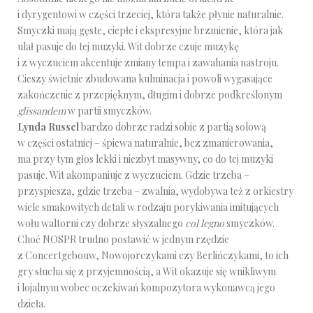
i dyrygentowi w części trzeciej, która także płynie naturalnie.
Smyczki mają gęste, ciepłe i ekspresyjne brzmienie, która jak
ulał pasuje do tej muzyki. Wit dobrze czuje muzykę
i z wyczuciem akcentuje zmiany tempa i zawahania nastroju.
Cieszy świetnie zbudowana kulminacja i powoli wygasające
zakończenie z przepięknym, długim i dobrze podkreślonym
glissandem
w partii smyczków.
Lynda Russel
bardzo dobrze radzi sobie z partią solową
w części ostatniej – śpiewa naturalnie, bez zmanierowania,
ma przy tym głos lekki i niezbyt masywny, co do tej muzyki
pasuje. Wit akompaniuje z wyczuciem. Gdzie trzeba –
przyspiesza, gdzie trzeba – zwalnia, wydobywa też z orkiestry
wiele smakowitych detali w rodzaju porykiwania imitujących
wołu waltorni czy dobrze słyszalnego
col legno
smyczków.
Choć NOSPR trudno postawić w jednym rzędzie
z Concertgebouw, Nowojorczykami czy Berlińczykami, to ich
gry słucha się z przyjemnością, a Wit okazuje się wnikliwym
i lojalnym wobec oczekiwań kompozytora wykonawcą jego
dzieła.