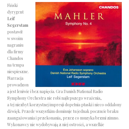
Fiński
dyrygent
Leif
Segerstam
postawił
w swoim
nagraniu
dla firmy
Chandos
na tempa
niespieszne.
Narracja
prowadzon
a jest leniwie i bez napięcia. Gra Danish National Radio
Symphony Orchestra nie robi najlepszego wrażenia,
a tej niezbyt korzystnej impresji dopełnia płaski i nieco oddalony
dźwięk. Przede wszystkim dominuje tu jednak poczucie braku
zaangażowania i przekonania, przez co muzyka brzmi zimno.
Wykonawcy nie wydobywają z niej ostrości, a wszelkie