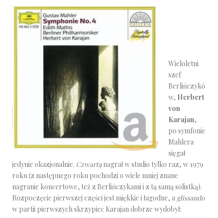
Wieloletni
szef
Berlińczykó
w,
Herbert
von
Karajan
,
po symfonie
Mahlera
sięgał
jedynie okazjonalnie.
Czwartą
nagrał w studio tylko raz, w 1979
roku (z następnego roku pochodzi o wiele mniej znane
nagranie koncertowe, też z Berlińczykami i z tą samą solistką).
Rozpoczęcie pierwszej części jest miękkie i łagodne, a
glissando
w partii pierwszych skrzypiec Karajan dobrze wydobył: