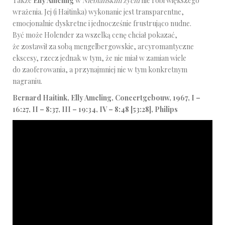
Także
Elly Ameling
w
Niebiańskim życiu
nie robi większego
wrażenia. Jej (i Haitinka) wykonanie jest transparentne,
emocjonalnie dyskretne i jednocześnie frustrująco nudne.
Być może Holender za wszelką cenę chciał pokazać,
że zostawił za sobą mengelbergowskie, arcyromantyczne
ekscesy, rzecz jednak w tym, że nie miał w zamian wiele
do zaoferowania, a przynajmniej nie w tym konkretnym
nagraniu.
Bernard Haitink, Elly Ameling, Concertgebouw, 1967, I –
16:27, II – 8:37, III – 19:34, IV – 8:48 [53:28], Philips