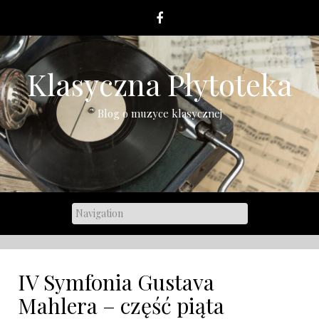
Skip
to
content
Klasyczna Płytoteka
Blog o muzyce klasycznej
IV Symfonia Gustava
Mahlera – część piąta