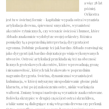
a więc 28 lat
później.
Orkiestra
jest tu w świetnej formie – kapitalnie wypada ostra i wyrazista
artykulacja drewna, śpiewność smyczków, wyrazistość
akcentów rytmicznych, czy wreszcie świeżość i humor, które
Abbado znakomicie wydobył ze swojej orkiestry. Różnica
pomiędzy tą a poprzednią interpretacją dyrygenta jest
ogromna. Dobitnie pokazuje też jak bardzo Abbado rozwinął się
jako dyrygent i jak bardzo dojrzała jego wizja wykonywanych
utworów. Ostrość artykulacji przekłada się też na obecność
licznych groteskowych akcentów, które wprowadzają grozę
i niesamowitość, których tak brakowało w poprzednim
nagraniu dyrygenta. Świetna, dynamiczna i wyrazista jest
kulminacja, w której usłyszymy niespodziewanie głośne piski
klarnetu, a tuż po jej zakończeniu ostre, niskie warknięcia
waltorni. Zmiany tempa i nastroju są wyraziście zaakcentowane.
Solówka skrzypiec w drugiej części jest ostra i skrzekliwa,
a takie same są dialogujące z nią wtrącenia drewna czy perkusji.