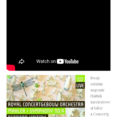
Swoje
ostatnie
nagranie
Haitink
zarejestrow
ał także
z Concertg