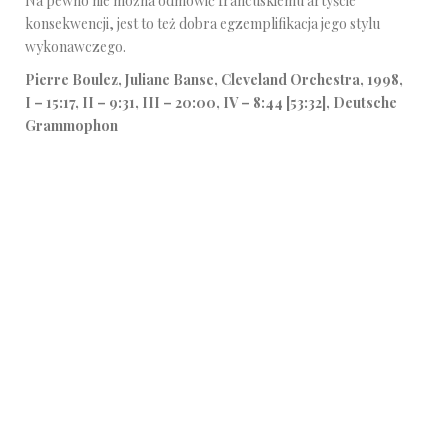
Na pewno nie można odmówić francuskiemu artyście
konsekwencji, jest to też dobra egzemplifikacja jego stylu
wykonawczego.
Pierre Boulez, Juliane Banse, Cleveland Orchestra, 1998,
I – 15:17, II – 9:31, III – 20:00, IV – 8:44 [53:32], Deutsche
Grammophon