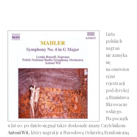
Lista
polskich
nagrań
nie zamyka
się
na omówion
ej już
rejestracji
pod dyrekcj
ą Stanisława
Skrowacze
wskiego.
Na początk
u lat 90. po dzieło sięgnął także doskonale znany Czytelnikom
Antoni Wit
, który nagrał je z Narodową Orkiestrą Symfoniczną