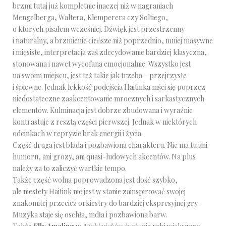
brzmi tutaj już kompletnie inaczej niż w nagraniach
Mengelberga, Waltera, Klemperera czy Soltiego,
o których pisałem wcześniej. Dźwięk jest przestrzenny
i naturalny, a brzmienie cieńsze niż poprzednio, mniej masywne
i mięsiste, interpretacja zaś zdecydowanie bardziej klasyczna,
stonowana i nawet wycofana emocjonalnie. Wszystko jest
na swoim miejscu, jest też takie jak trzeba – przejrzyste
i śpiewne. Jednak lekkość podejścia Haitinka mści się poprzez
niedostateczne zaakcentowanie mrocznych i sarkastycznych
elementów. Kulminacja jest dobrze zbudowana i wyraźnie
kontrastuje z resztą części pierwszej. Jednak w niektórych
odcinkach w repryzie brak energii i życia.
Część druga jest blada i pozbawiona charakteru. Nie ma tu ani
humoru, ani grozy, ani quasi-ludowych akcentów. Na plus
należy za to zaliczyć wartkie tempo.
Także część wolna poprowadzona jest dość szybko,
ale niestety Haitink nie jest w stanie zainspirować swojej
znakomitej przecież orkiestry do bardziej ekspresyjnej gry.
Muzyka staje się oschła, mdła i pozbawiona barw.