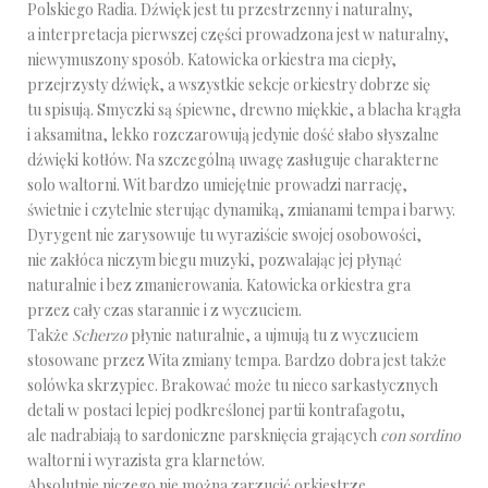
Polskiego Radia. Dźwięk jest tu przestrzenny i naturalny,
a interpretacja pierwszej części prowadzona jest w naturalny,
niewymuszony sposób. Katowicka orkiestra ma ciepły,
przejrzysty dźwięk, a wszystkie sekcje orkiestry dobrze się
tu spisują. Smyczki są śpiewne, drewno miękkie, a blacha krągła
i aksamitna, lekko rozczarowują jedynie dość słabo słyszalne
dźwięki kotłów. Na szczególną uwagę zasługuje charakterne
solo waltorni. Wit bardzo umiejętnie prowadzi narrację,
świetnie i czytelnie sterując dynamiką, zmianami tempa i barwy.
Dyrygent nie zarysowuje tu wyraziście swojej osobowości,
nie zakłóca niczym biegu muzyki, pozwalając jej płynąć
naturalnie i bez zmanierowania. Katowicka orkiestra gra
przez cały czas starannie i z wyczuciem.
Także
Scherzo
płynie naturalnie, a ujmują tu z wyczuciem
stosowane przez Wita zmiany tempa. Bardzo dobra jest także
solówka skrzypiec. Brakować może tu nieco sarkastycznych
detali w postaci lepiej podkreślonej partii kontrafagotu,
ale nadrabiają to sardoniczne parsknięcia grających
con sordino
waltorni i wyrazista gra klarnetów.
Absolutnie niczego nie można zarzucić orkiestrze