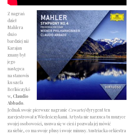
Z nagrań
dzieł
Mahlera
dużo
bardziej niż
Karajan
znany był
jego
następca
na stanowis
ku szefa
Berlińczykó
w,
Claudio
Abbado
.
Jednak swoje pierwsze nagranie
Czwartej
dyrygent ten
zarejestrował z Wiedeńczykami. Artysta nie narzuca tu muzyce
swojej osobowości, usuwa się w cień i pozwala jej mówić
za siebie, co ma swoje plusy i swoje minusy. Austriacka orkiestra