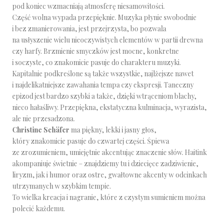
pod koniec wzmacniają atmosferę niesamowitości.
Część wolna wypada przepięknie. Muzyka płynie swobodnie
i bez zmanierowania, jest przejrzysta, bo pozwala
na usłyszenie wielu nieoczywistych elementów w partii drewna
czy harfy. Brzmienie smyczków jest mocne, konkretne
i soczyste, co znakomicie pasuje do charakteru muzyki.
Kapitalnie podkreślone są także wszystkie, najlżejsze nawet
i najdelikatniejsze zawahania tempa czy ekspresji. Taneczny
epizod jest bardzo szybki a także, dzięki wtrąceniom blachy,
nieco hałaśliwy. Przepiękna, ekstatyczna kulminacja, wyrazista,
ale nie przesadzona.
Christine Schäfer
ma piękny, lekki i jasny głos,
który znakomicie pasuje do czwartej części. Śpiewa
ze zrozumieniem, umiejętnie akcentując znaczenie słów. Haitink
akompaniuje świetnie – znajdziemy tu i dziecięce zadziwienie,
liryzm, jak i humor oraz ostre, gwałtowne akcenty w odcinkach
utrzymanych w szybkim tempie.
To wielka kreacja i nagranie, które z czystym sumieniem można
polecić każdemu.