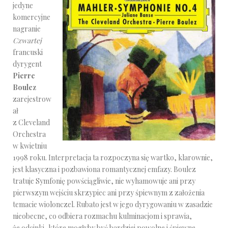
jedyne
komercyjne
nagranie
Czwartej
francuski
dyrygent
Pierre
Boulez
zarejestrow
ał
z Cleveland
Orchestra
w kwietniu
1998 roku. Interpretacja ta rozpoczyna się wartko, klarownie,
jest klasyczna i pozbawiona romantycznej emfazy. Boulez
tratuje Symfonię powściągliwie, nie wyhamowuje ani przy
pierwszym wejściu skrzypiec ani przy śpiewnym z założenia
temacie wiolonczel. Rubato jest w jego dyrygowaniu w zasadzie
nieobecne, co odbiera rozmachu kulminacjom i sprawia,
że odcinki, które mogłyby być bardziej powolne i śpiewne