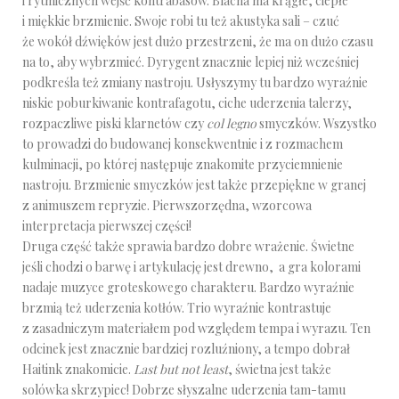
i rytmicznych wejść kontrabasów. Blacha ma krągłe, ciepłe
i miękkie brzmienie. Swoje robi tu też akustyka sali – czuć
że wokół dźwięków jest dużo przestrzeni, że ma on dużo czasu
na to, aby wybrzmieć. Dyrygent znacznie lepiej niż wcześniej
podkreśla też zmiany nastroju. Usłyszymy tu bardzo wyraźnie
niskie poburkiwanie kontrafagotu, ciche uderzenia talerzy,
rozpaczliwe piski klarnetów czy
col legno
smyczków. Wszystko
to prowadzi do budowanej konsekwentnie i z rozmachem
kulminacji, po której następuje znakomite przyciemnienie
nastroju. Brzmienie smyczków jest także przepiękne w granej
z animuszem repryzie. Pierwszorzędna, wzorcowa
interpretacja pierwszej części!
Druga część także sprawia bardzo dobre wrażenie. Świetne
jeśli chodzi o barwę i artykulację jest drewno, a gra kolorami
nadaje muzyce groteskowego charakteru. Bardzo wyraźnie
brzmią też uderzenia kotłów. Trio wyraźnie kontrastuje
z zasadniczym materiałem pod względem tempa i wyrazu. Ten
odcinek jest znacznie bardziej rozluźniony, a tempo dobrał
Haitink znakomicie.
Last but not least
, świetna jest także
solówka skrzypiec! Dobrze słyszalne uderzenia tam-tamu