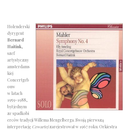
Holenderski
dyrygent
Bernard
Haitink
,
szef
artystyczny
amsterdams
kiej
Concertgeb
ouw
w latach
1959-1988,
był jednym
ze spadkobi
erców tradycji Willema Mengelberga. Swoją pierwszą
interpretację
Czwartej
zarejestrował w 1967 roku. Orkiestra