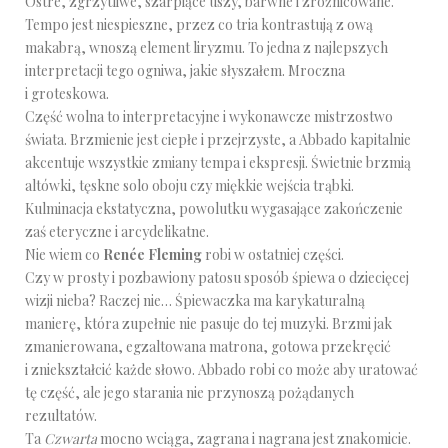
Ostre, zgrzytliwe, szarpiące uszy, barwne i zróżnicowane.
Tempo jest niespieszne, przez co tria kontrastują z ową
makabrą, wnoszą element liryzmu. To jedna z najlepszych
interpretacji tego ogniwa, jakie słyszałem. Mroczna
i groteskowa.
Część wolna to interpretacyjne i wykonawcze mistrzostwo
świata. Brzmienie jest ciepłe i przejrzyste, a Abbado kapitalnie
akcentuje wszystkie zmiany tempa i ekspresji. Świetnie brzmią
altówki, tęskne solo oboju czy miękkie wejścia trąbki.
Kulminacja ekstatyczna, powolutku wygasające zakończenie
zaś eteryczne i arcydelikatne.
Nie wiem co
Renée Fleming
robi w ostatniej części.
Czy w prosty i pozbawiony patosu sposób śpiewa o dziecięcej
wizji nieba? Raczej nie… Śpiewaczka ma karykaturalną
manierę, która zupełnie nie pasuje do tej muzyki. Brzmi jak
zmanierowana, egzaltowana matrona, gotowa przekręcić
i zniekształcić każde słowo. Abbado robi co może aby uratować
tę część, ale jego starania nie przynoszą pożądanych
rezultatów.
Ta
Czwarta
mocno wciąga, zagrana i nagrana jest znakomicie.