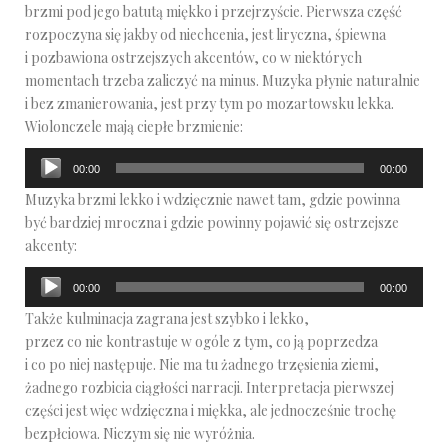
brzmi pod jego batutą miękko i przejrzyście. Pierwsza część
rozpoczyna się jakby od niechcenia, jest liryczna, śpiewna
i pozbawiona ostrzejszych akcentów, co w niektórych
momentach trzeba zaliczyć na minus. Muzyka płynie naturalnie
i bez zmanierowania, jest przy tym po mozartowsku lekka.
Wiolonczele mają ciepłe brzmienie:
Odtwarzacz
00:00
00:00
plików
Muzyka brzmi lekko i wdzięcznie nawet tam, gdzie powinna
dźwiękowych
być bardziej mroczna i gdzie powinny pojawić się ostrzejsze
akcenty:
Odtwarzacz
00:00
00:00
plików
Także kulminacja zagrana jest szybko i lekko,
dźwiękowych
przez co nie kontrastuje w ogóle z tym, co ją poprzedza
i co po niej następuje. Nie ma tu żadnego trzęsienia ziemi,
żadnego rozbicia ciągłości narracji. Interpretacja pierwszej
części jest więc wdzięczna i miękka, ale jednocześnie trochę
bezpłciowa. Niczym się nie wyróżnia.