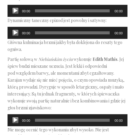
Odtwarzacz
00:00
00:00
plików
Dynamiczny taneczny epizod jest powolny i sztywny:
dźwiękowych
Odtwarzacz
00:00
00:00
plików
Główna kulminacja brzmi jakby była doklejona do reszty tego
dźwiękowych
ogniwa.
Partię solową w
Niebiańskim życiu
wykonuje
Edith
Mathis
. Jej
śpiew budzi mieszane uczucia. Jest lekki i odpowiedni
pod względem barwy, ale momentami zbyt egzaltowany.
Karajan wydaje się nie mieć pojęcia, o czym opowiada muzyką,
którą prowadzi. Dyryguje w sposób letargiczny, ospały i mało
interesujący. Są tu jednak fragmenty, w których śpiewaczka
wykonuje swoją partię naturalnie i bez kombinowania i gdzie jej
głos brzmi zjawiskowo:
Odtwarzacz
00:00
00:00
plików
Nie mogę ocenić tego wykonania zbyt wysoko. Nie jest
dźwiękowych