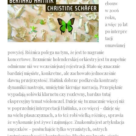
ebouw
w 2006
roku,
a więc 39 lat
po interpre
tacji
omawianej
powyżej. Różnica polega na tym, że jest to nagranie
koncertowe. Brzmienie holenderskiej orkiestry jest tu zupełnie
odmienne niż we wcześniejszej rejestracji. Stało się znacznie
bardziej mięsiste, konkretne, ale zachowało jednocześnie
dawną przejrzystość. Haitink dobrze podkreśla kontrasty
dynamiki i nastroju, umiejętnie kierująe narracją. Przepięknie
wypadają solówki klarnetu czy rozlewny, bardzo tutaj
ekspresyjny temat wiolonczel. Dzieje się tu znacznie więcej niż
w poprzedniej interpretacji Haitinka, a co więcej – dzieje się
na wielu płaszczyznach, a to też robi wielką różnicę, sprawia
że wykonanie jest żywe i zajmujące. Znakomita jest artykulacja
smyczków – posłuchajcie tylko wyrazistych, ostrych