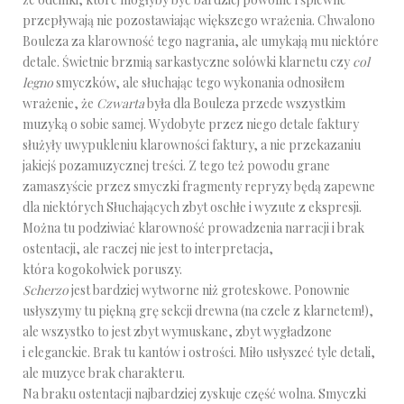
przepływają nie pozostawiając większego wrażenia. Chwalono
Bouleza za klarowność tego nagrania, ale umykają mu niektóre
detale. Świetnie brzmią sarkastyczne solówki klarnetu czy
col
legno
smyczków, ale słuchając tego wykonania odnosiłem
wrażenie, że
Czwarta
była dla Bouleza przede wszystkim
muzyką o sobie samej. Wydobyte przez niego detale faktury
służyły uwypukleniu klarowności faktury, a nie przekazaniu
jakiejś pozamuzycznej treści. Z tego też powodu grane
zamaszyście przez smyczki fragmenty repryzy będą zapewne
dla niektórych Słuchających zbyt oschłe i wyzute z ekspresji.
Można tu podziwiać klarowność prowadzenia narracji i brak
ostentacji, ale raczej nie jest to interpretacja,
która kogokolwiek poruszy.
Scherzo
jest bardziej wytworne niż groteskowe. Ponownie
usłyszymy tu piękną grę sekcji drewna (na czele z klarnetem!),
ale wszystko to jest zbyt wymuskane, zbyt wygładzone
i eleganckie. Brak tu kantów i ostrości. Miło usłyszeć tyle detali,
ale muzyce brak charakteru.
Na braku ostentacji najbardziej zyskuje część wolna. Smyczki