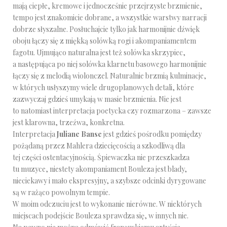
mają ciepłe, kremowe i jednocześnie przejrzyste brzmienie,
tempo jest znakomicie dobrane, a wszystkie warstwy narracji
dobrze słyszalne. Posłuchajcie tylko jak harmonijnie dźwięk
oboju łączy się z miękką solówką rogi i akompaniamentem
fagotu. Ujmująco naturalna jest też solówka skrzypiec,
a następująca po niej solówka klarnetu basowego harmonijnie
łączy się z melodią wiolonczel. Naturalnie brzmią kulminacje,
w których usłyszymy wiele drugoplanowych detali, które
zazwyczaj gdzieś umykają w masie brzmienia. Nie jest
to natomiast interpretacja poetycka czy rozmarzona – zawsze
jest klarowna, trzeźwa, konkretna.
Interpretacja
Juliane Banse
jest gdzieś pośrodku pomiędzy
pożądaną przez Mahlera dziecięcością a szkodliwą dla
tej części ostentacyjnością. Śpiewaczka nie przeszkadza
tu muzyce, niestety akompaniament Bouleza jest blady,
nieciekawy i mało ekspresyjny, a szybsze odcinki dyrygowane
są w rażąco powolnym tempie.
W moim odczuciu jest to wykonanie nierówne. W niektórych
miejscach podejście Bouleza sprawdza się, w innych nie.