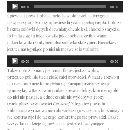
Odtwarzacz
00:00
00:00
plików
Śpiewnie i powoli płynie melodia wiolonczel, a dyrygent
dźwiękowych
nie spieszy się, tworzy opowieść liryczną i pełną ciepła. Dobrze
brzmią solówki dętych drewnianych, ale jeśli chodzi o smyczki
to trafiają się tu takie kwiatki jak choćby rozwibrowana,
cukierkowata i sentymentalna solówka skrzypiec. Nieciekawe
jest też następujące po niej niemrawe solo waltorni:
Odtwarzacz
00:00
00:00
plików
Także dobrze znany już temat fletów jest za wolny,
dźwiękowych
przez co gubi się tu ciągłość całej opowieści. W miarę rozwoju
narracji poczucie to pogłębia się. Karajan przeliryzowuje
tę muzykę, wtłacza w nią cukierkowate efekty, które w ogóle
do niej nie pasują, a jednocześnie nie wydobywa grozy
i wielopłaszczyznowości
Czwartej
. Z tego też powodu
kulminacja wyrazowa nie robi większego wrażenia, bo z niczym
nie kontrastuje i do niczego konkretnego nie prowadzi. Także
wszystko co dzieje się później nie jest zbyt fascynujące.