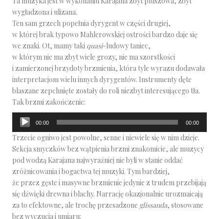
Ta muzyka jest w wykonaniu Karajana zbyt pluszowa, zbyt
wygładzona i ulizana.
Ten sam grzech popełnia dyrygent w części drugiej,
w której brak typowo Mahlerowskiej ostrości bardzo daje się
we znaki. Ot, mamy taki
quasi
-ludowy taniec,
w którym nie ma zbyt wiele grozy, nie ma szorstkości
i zamierzonej brzydoty brzmienia, która tyle wyrazu dodawała
interpretacjom wielu innych dyrygentów. Instrumenty dęte
blaszane zepchnięte zostały do roli niezbyt interesującego tła.
Tak brzmi zakończenie:
Odtwarzacz
00:00
00:00
plików
Trzecie ogniwo jest powolne, senne i niewiele się w nim dzieje.
dźwiękowych
Sekcja smyczków bez wątpienia brzmi znakomicie, ale muzycy
pod wodzą Karajana najwyraźniej nie byli w stanie oddać
zróżnicowania i bogactwa tej muzyki. Tym bardziej,
że przez gęste i masywne brzmienie jedynie z trudem przebijają
się dźwięki drewna i blachy. Narrację okazjonalnie urozmaicają
za to efektowne, ale trochę przesadzone
glissanda
, stosowane
bez wyczucia i umiaru: