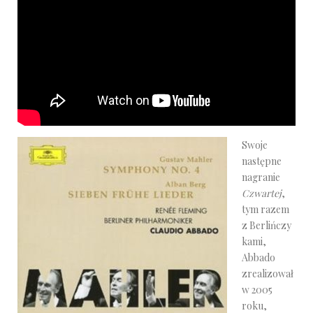
Swoje
następne
nagranie
Czwartej
,
tym razem
z Berlińczy
kami,
Abbado
zrealizował
w 2005
roku,