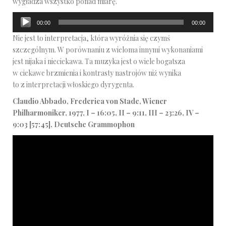
wygładza wszystko ponad miarę.
Odtwarzacz
00:00
00:00
plików
Nie jest to interpretacja, która wyróżnia się czymś
dźwiękowych
szczególnym. W porównaniu z wieloma innymi wykonaniami
jest nijaka i nieciekawa. Ta muzyka jest o wiele bogatsza
w ciekawe brzmienia i kontrasty nastrojów niż wynika
to z interpretacji włoskiego dyrygenta.
Claudio Abbado, Frederica von Stade, Wiener
Philharmoniker, 1977, I – 16:05, II – 9:11, III – 23:26, IV –
9:03 [57:45], Deutsche Grammophon