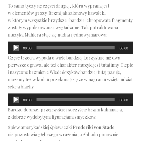
To samo tyczy się części drugiej, która wyprana jest
w elementów grozy. Brzmi jak salonowy kawałek,
w którym wszystkie brzydsze i bardziej chropowate fragmenty
zostały wypolerowane i wygładzone. Tak potraktowana
muzyka Mahlera staje się nudna i jednowymiarowa:
Odtwarzacz
00:00
00:00
plików
Część trzecia wypada o wiele bardziej korzystnie niż dwa
dźwiękowych
pierwsze ogniwa, ale też charakter muzyki jest tutaj inny. Ciepłe
i nasycone brzmienie Wiedeńczyków bardziej tutaj pasuje,
możemy też w końcu przekonać się że w nagraniu wzięła udział
sekcja blachy:
Odtwarzacz
00:00
00:00
plików
Bardzo dobrze, przejrzyście i soczyście brzmi kulminacja,
dźwiękowych
z dobrze wydobytymi figuracjami smyczków.
Śpiew amerykańskiej śpiewaczki
Frederiki von Stade
nie pozostawia głębszego wrażenia, a Abbado ponownie