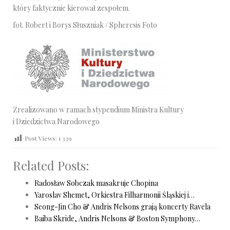
który faktycznie kierował zespołem.
fot. Robert i Borys Słuszniak / Spheresis Foto
Zrealizowano w ramach stypendium Ministra Kultury
i Dziedzictwa Narodowego
Post Views:
1 339
Related Posts:
Radosław Sobczak masakruje Chopina
Yaroslav Shemet, Orkiestra Filharmonii Śląskiej i…
Seong-Jin Cho & Andris Nelsons grają koncerty Ravela
Baiba Skride, Andris Nelsons & Boston Symphony…