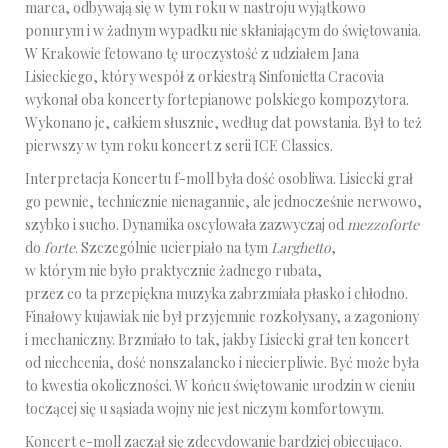
marca, odbywają się w tym roku w nastroju wyjątkowo
ponurym i w żadnym wypadku nie skłaniającym do świętowania.
W Krakowie fetowano tę uroczystość z udziałem Jana
Lisieckiego, który wespół z orkiestrą Sinfonietta Cracovia
wykonał oba koncerty fortepianowe polskiego kompozytora.
Wykonano je, całkiem słusznie, według dat powstania. Był to też
pierwszy w tym roku koncert z serii ICE Classics.
Interpretacja Koncertu f-moll była dość osobliwa. Lisiecki grał
go pewnie, technicznie nienagannie, ale jednocześnie nerwowo,
szybko i sucho. Dynamika oscylowała zazwyczaj od
mezzoforte
do
forte
. Szczególnie ucierpiało na tym
Larghetto
,
w którym nie było praktycznie żadnego rubata,
przez co ta przepiękna muzyka zabrzmiała płasko i chłodno.
Finałowy kujawiak nie był przyjemnie rozkołysany, a zagoniony
i mechaniczny. Brzmiało to tak, jakby Lisiecki grał ten koncert
od niechcenia, dość nonszalancko i niecierpliwie. Być może była
to kwestia okoliczności. W końcu świętowanie urodzin w cieniu
toczącej się u sąsiada wojny nie jest niczym komfortowym.
Koncert e-moll zaczął się zdecydowanie bardziej obiecująco.