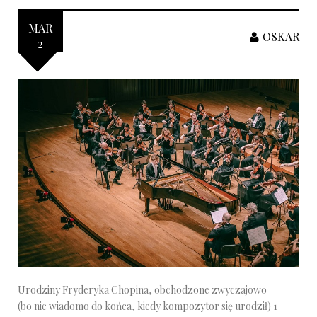
MAR
OSKAR
2
Urodziny Fryderyka Chopina, obchodzone zwyczajowo
(bo nie wiadomo do końca, kiedy kompozytor się urodził) 1