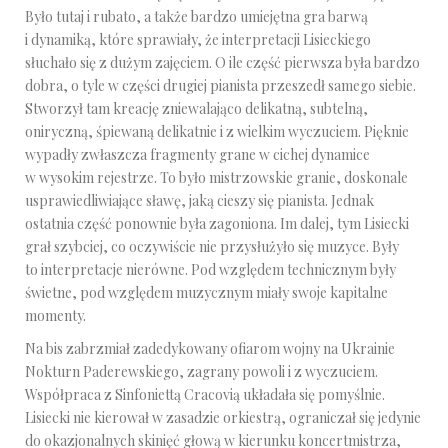
Było tutaj i rubato, a także bardzo umiejętna gra barwą
i dynamiką, które sprawiały, że interpretacji Lisieckiego
słuchało się z dużym zajęciem. O ile część pierwsza była bardzo
dobra, o tyle w części drugiej pianista przeszedł samego siebie.
Stworzył tam kreację zniewalająco delikatną, subtelną,
oniryczną, śpiewaną delikatnie i z wielkim wyczuciem. Pięknie
wypadły zwłaszcza fragmenty grane w cichej dynamice
w wysokim rejestrze. To było mistrzowskie granie, doskonale
usprawiedliwiające sławę, jaką cieszy się pianista. Jednak
ostatnia część ponownie była zagoniona. Im dalej, tym Lisiecki
grał szybciej, co oczywiście nie przysłużyło się muzyce. Były
to interpretacje nierówne. Pod względem technicznym były
świetne, pod względem muzycznym miały swoje kapitalne
momenty.
Na bis zabrzmiał zadedykowany ofiarom wojny na Ukrainie
Nokturn Paderewskiego, zagrany powoli i z wyczuciem.
Współpraca z Sinfoniettą Cracovią układała się pomyślnie.
Lisiecki nie kierował w zasadzie orkiestrą, ograniczał się jedynie
do okazjonalnych skinięć głową w kierunku koncertmistrza,