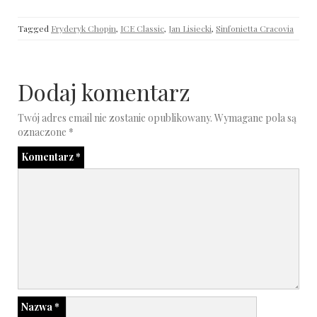
Tagged
Fryderyk Chopin
,
ICE Classic
,
Jan Lisiecki
,
Sinfonietta Cracovia
Dodaj komentarz
Twój adres email nie zostanie opublikowany.
Wymagane pola są
oznaczone
*
Komentarz
*
Nazwa
*