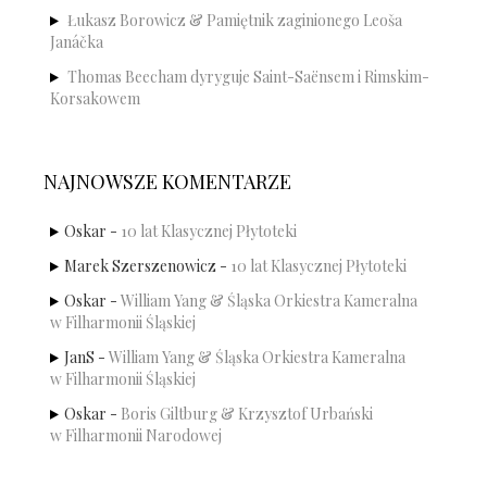
Łukasz Borowicz & Pamiętnik zaginionego Leoša
Janáčka
Thomas Beecham dyryguje Saint-Saënsem i Rimskim-
Korsakowem
NAJNOWSZE KOMENTARZE
Oskar
-
10 lat Klasycznej Płytoteki
Marek Szerszenowicz
-
10 lat Klasycznej Płytoteki
Oskar
-
William Yang & Śląska Orkiestra Kameralna
w Filharmonii Śląskiej
JanS
-
William Yang & Śląska Orkiestra Kameralna
w Filharmonii Śląskiej
Oskar
-
Boris Giltburg & Krzysztof Urbański
w Filharmonii Narodowej