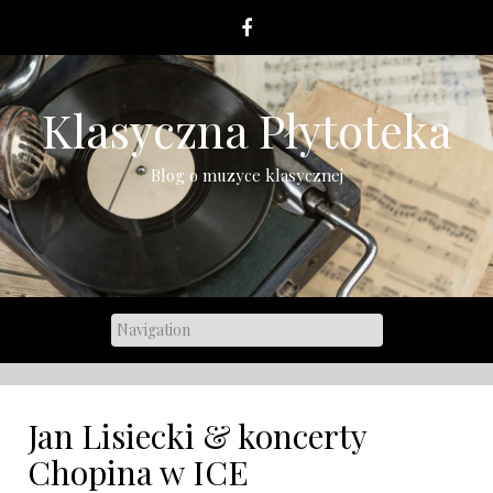
Skip
to
content
Klasyczna Płytoteka
Blog o muzyce klasycznej
Jan Lisiecki & koncerty
Chopina w ICE