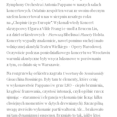
Symphony Orchestra i Antonia Pappano w naszych salach
koncertowych. Ostatnio zespół ten wraz ze swoim obecnym
szefem koncertował u nas w sierpniu zeszłego roku
na „Chopinie i jego Europie”. Wykonali wtedy Koncert
skrzypcowy Elgara z Vilde Frang i e-moll z Brucem Liu,
a z dzieł orkiestrowych –
Pierwszą
Sibeliusa i
Planety
Holsta.
Koncerty wypadły znakomicie, nawet pomimo suchej i mało
wdzięcznej akustyki Teatru Wielkiego – Opery Narodowej.
Oczywiście podczas poniedziałkowego koncertu we Wrocławiu
warunki akustyczne były wręcz luksusowe w porównaniu
z tym, co działo się w Warszawie.
Na rozgrzewkę orkiestra zagrała
Uwerturę
do
Semiramidy
Gioacchina Rossiniego. Były tam te elementy, które cenię
w wykonawstwie Pappano i w grze LSO – ciepło brzmienia,
krągłość frazowania, czystość intonacji, czyli ogólnie rzecz
ujmując – staranność i elegancja wykonania (nie licząc kilku
chwiejnych momentów w dętych drewnianych). Szczególną
uwagę zwróciło wykonanie partii waltorni. Ale… brakowało
mi tam dynamizmu i suspensu. Brzmiało to tak, jakby ktoś