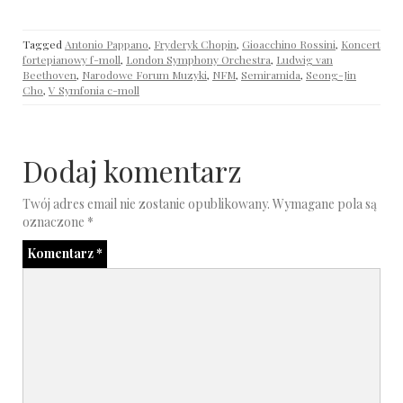
Tagged
Antonio Pappano
,
Fryderyk Chopin
,
Gioacchino Rossini
,
Koncert
fortepianowy f-moll
,
London Symphony Orchestra
,
Ludwig van
Beethoven
,
Narodowe Forum Muzyki
,
NFM
,
Semiramida
,
Seong-Jin
Cho
,
V Symfonia c-moll
Dodaj komentarz
Twój adres email nie zostanie opublikowany.
Wymagane pola są
oznaczone
*
Komentarz
*