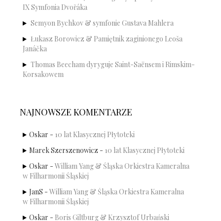
IX Symfonia Dvořáka
Semyon Bychkov & symfonie Gustava Mahlera
Łukasz Borowicz & Pamiętnik zaginionego Leoša
Janáčka
Thomas Beecham dyryguje Saint-Saënsem i Rimskim-
Korsakowem
NAJNOWSZE KOMENTARZE
Oskar
-
10 lat Klasycznej Płytoteki
Marek Szerszenowicz
-
10 lat Klasycznej Płytoteki
Oskar
-
William Yang & Śląska Orkiestra Kameralna
w Filharmonii Śląskiej
JanS
-
William Yang & Śląska Orkiestra Kameralna
w Filharmonii Śląskiej
Oskar
-
Boris Giltburg & Krzysztof Urbański