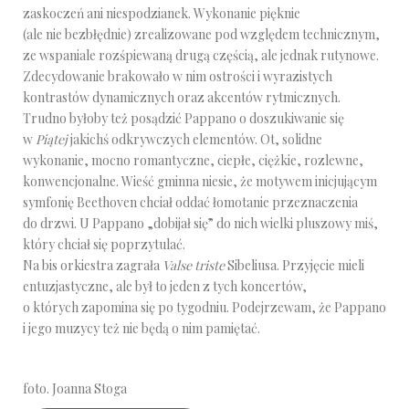
zaskoczeń ani niespodzianek. Wykonanie pięknie
(ale nie bezbłędnie) zrealizowane pod względem technicznym,
ze wspaniale rozśpiewaną drugą częścią, ale jednak rutynowe.
Zdecydowanie brakowało w nim ostrości i wyrazistych
kontrastów dynamicznych oraz akcentów rytmicznych.
Trudno byłoby też posądzić Pappano o doszukiwanie się
w
Piątej
jakichś odkrywczych elementów. Ot, solidne
wykonanie, mocno romantyczne, ciepłe, ciężkie, rozlewne,
konwencjonalne. Wieść gminna niesie, że motywem inicjującym
symfonię Beethoven chciał oddać łomotanie przeznaczenia
do drzwi. U Pappano „dobijał się” do nich wielki pluszowy miś,
który chciał się poprzytulać.
Na bis orkiestra zagrała
Valse triste
Sibeliusa. Przyjęcie mieli
entuzjastyczne, ale był to jeden z tych koncertów,
o których zapomina się po tygodniu. Podejrzewam, że Pappano
i jego muzycy też nie będą o nim pamiętać.
foto. Joanna Stoga