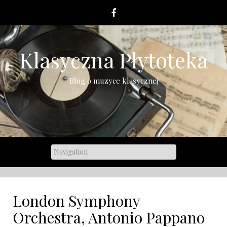
Skip
to
content
Klasyczna Płytoteka
Blog o muzyce klasycznej
London Symphony
Orchestra, Antonio Pappano