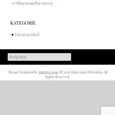
w Filharmonii Narodowej
KATEGORIE
Uncategorized
Theme Designed by
InkHive.com
.
© 2026 Klasyczna Płytoteka. All
Rights Reserved.