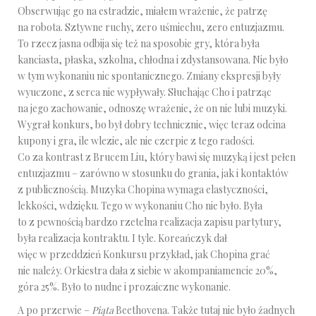
Obserwując go na estradzie, miałem wrażenie, że patrzę
na robota. Sztywne ruchy, zero uśmiechu, zero entuzjazmu.
To rzecz jasna odbija się też na sposobie gry, która była
kanciasta, płaska, szkolna, chłodna i zdystansowana. Nie było
w tym wykonaniu nic spontanicznego. Zmiany ekspresji były
wyuczone, z serca nie wypływały. Słuchając Cho i patrząc
na jego zachowanie, odnoszę wrażenie, że on nie lubi muzyki.
Wygrał konkurs, bo był dobry technicznie, więc teraz odcina
kupony i gra, ile wlezie, ale nie czerpie z tego radości.
Co za kontrast z Brucem Liu, który bawi się muzyką i jest pełen
entuzjazmu – zarówno w stosunku do grania, jak i kontaktów
z publicznością. Muzyka Chopina wymaga elastyczności,
lekkości, wdzięku. Tego w wykonaniu Cho nie było. Była
to z pewnością bardzo rzetelna realizacja zapisu partytury,
była realizacja kontraktu. I tyle. Koreańczyk dał
więc w przeddzień Konkursu przykład, jak Chopina grać
nie należy. Orkiestra dała z siebie w akompaniamencie 20%,
góra 25%. Było to nudne i prozaiczne wykonanie.
A po przerwie –
Piąta
Beethovena. Także tutaj nie było żadnych