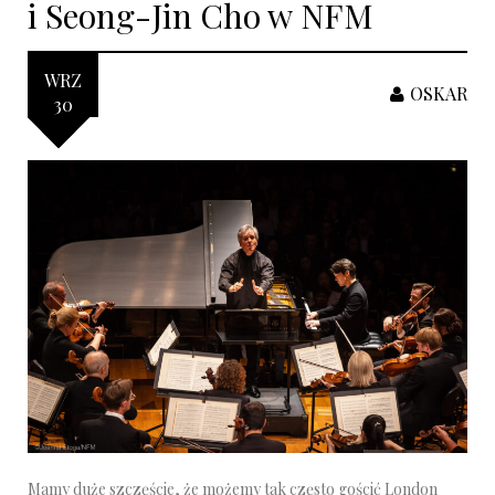
i Seong-Jin Cho w NFM
WRZ
OSKAR
30
Mamy duże szczęście, że możemy tak często gościć London