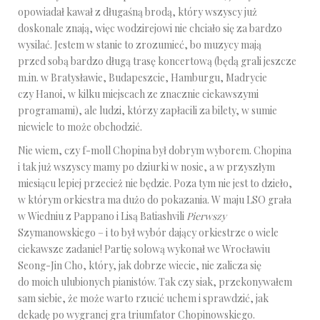
opowiadał kawał z długaśną brodą, który wszyscy już
doskonale znają, więc wodzirejowi nie chciało się za bardzo
wysilać. Jestem w stanie to zrozumieć, bo muzycy mają
przed sobą bardzo długą trasę koncertową (będą grali jeszcze
m.in. w Bratysławie, Budapeszcie, Hamburgu, Madrycie
czy Hanoi, w kilku miejscach ze znacznie ciekawszymi
programami), ale ludzi, którzy zapłacili za bilety, w sumie
niewiele to może obchodzić.
Nie wiem, czy f-moll Chopina był dobrym wyborem. Chopina
i tak już wszyscy mamy po dziurki w nosie, a w przyszłym
miesiącu lepiej przecież nie będzie. Poza tym nie jest to dzieło,
w którym orkiestra ma dużo do pokazania. W maju LSO grała
w Wiedniu z Pappano i Lisą Batiashvili
Pierwszy
Szymanowskiego – i to był wybór dający orkiestrze o wiele
ciekawsze zadanie! Partię solową wykonał we Wrocławiu
Seong-Jin Cho, który, jak dobrze wiecie, nie zalicza się
do moich ulubionych pianistów. Tak czy siak, przekonywałem
sam siebie, że może warto rzucić uchem i sprawdzić, jak
dekadę po wygranej gra triumfator Chopinowskiego.