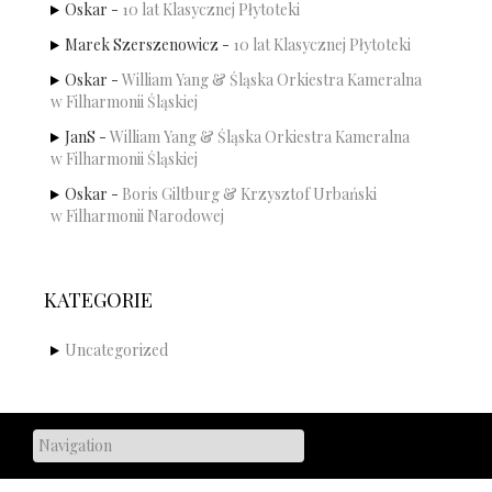
Oskar
-
10 lat Klasycznej Płytoteki
Marek Szerszenowicz
-
10 lat Klasycznej Płytoteki
Oskar
-
William Yang & Śląska Orkiestra Kameralna
w Filharmonii Śląskiej
JanS
-
William Yang & Śląska Orkiestra Kameralna
w Filharmonii Śląskiej
Oskar
-
Boris Giltburg & Krzysztof Urbański
w Filharmonii Narodowej
KATEGORIE
Uncategorized