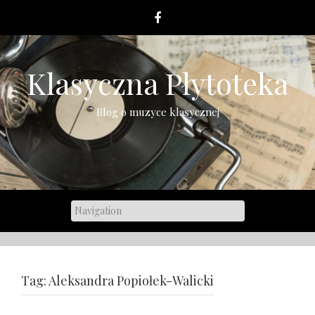
Skip
to
content
Klasyczna Płytoteka
Blog o muzyce klasycznej
Tag:
Aleksandra Popiołek-Walicki