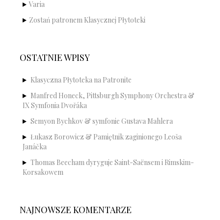
Varia
Zostań patronem Klasycznej Płytoteki
OSTATNIE WPISY
Klasyczna Płytoteka na Patronite
Manfred Honeck, Pittsburgh Symphony Orchestra &
IX Symfonia Dvořáka
Semyon Bychkov & symfonie Gustava Mahlera
Łukasz Borowicz & Pamiętnik zaginionego Leoša
Janáčka
Thomas Beecham dyryguje Saint-Saënsem i Rimskim-
Korsakowem
NAJNOWSZE KOMENTARZE