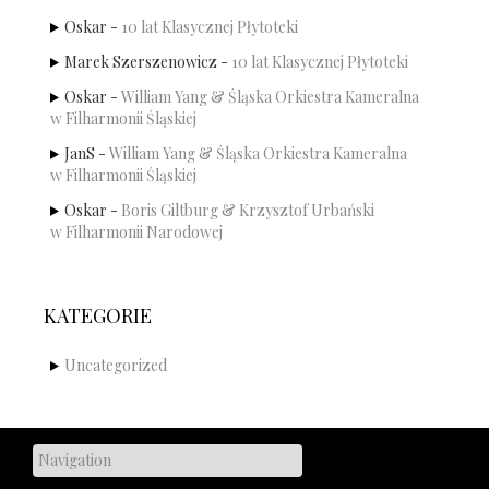
Oskar
-
10 lat Klasycznej Płytoteki
Marek Szerszenowicz
-
10 lat Klasycznej Płytoteki
Oskar
-
William Yang & Śląska Orkiestra Kameralna
w Filharmonii Śląskiej
JanS
-
William Yang & Śląska Orkiestra Kameralna
w Filharmonii Śląskiej
Oskar
-
Boris Giltburg & Krzysztof Urbański
w Filharmonii Narodowej
KATEGORIE
Uncategorized