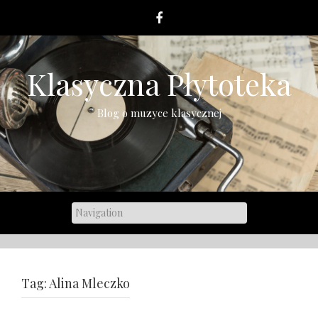
Skip
to
content
Klasyczna Płytoteka
Blog o muzyce klasycznej
Tag:
Alina Mleczko