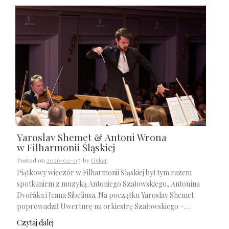
Yaroslav Shemet & Antoni Wrona
w Filharmonii Śląskiej
Posted on
2026-02-07
by
Oskar
Piątkowy wieczór w Filharmonii Śląskiej był tym razem
spotkaniem z muzyką Antoniego Szałowskiego, Antonína
Dvořáka i Jeana Sibeliusa. Na początku Yaroslav Shemet
poprowadził Uwerturę na orkiestrę Szałowskiego –…
Czytaj dalej