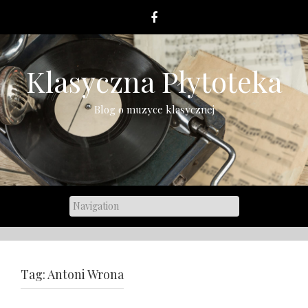
Skip
to
content
Klasyczna Płytoteka
Blog o muzyce klasycznej
Tag:
Antoni Wrona