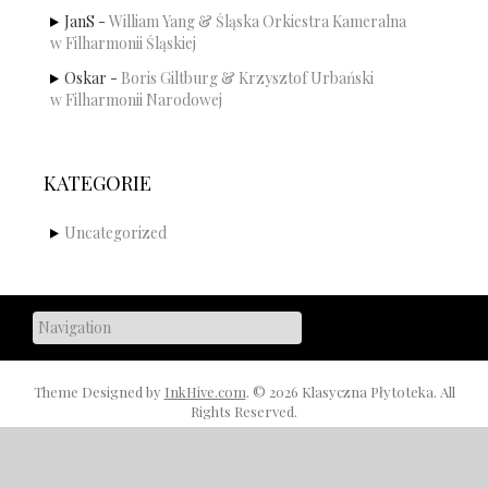
JanS
-
William Yang & Śląska Orkiestra Kameralna
w Filharmonii Śląskiej
Oskar
-
Boris Giltburg & Krzysztof Urbański
w Filharmonii Narodowej
KATEGORIE
Uncategorized
Theme Designed by
InkHive.com
.
© 2026 Klasyczna Płytoteka. All
Rights Reserved.