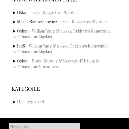
Oskar
-
10 lat Klasycznej Płytoteki
Marek Szerszenowicz
-
10 lat Klasycznej Płytoteki
Oskar
-
William Yang & Śląska Orkiestra Kameralna
w Filharmonii Śląskiej
JanS
-
William Yang & Śląska Orkiestra Kameralna
w Filharmonii Śląskiej
Oskar
-
Boris Giltburg & Krzysztof Urbański
w Filharmonii Narodowej
KATEGORIE
Uncategorized