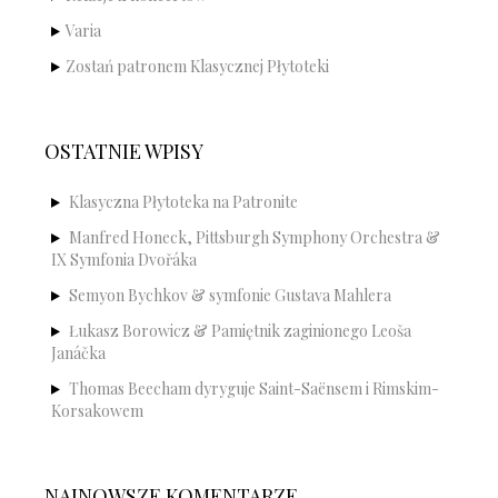
Varia
Zostań patronem Klasycznej Płytoteki
OSTATNIE WPISY
Klasyczna Płytoteka na Patronite
Manfred Honeck, Pittsburgh Symphony Orchestra &
IX Symfonia Dvořáka
Semyon Bychkov & symfonie Gustava Mahlera
Łukasz Borowicz & Pamiętnik zaginionego Leoša
Janáčka
Thomas Beecham dyryguje Saint-Saënsem i Rimskim-
Korsakowem
NAJNOWSZE KOMENTARZE