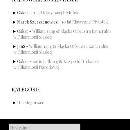
Oskar
-
10 lat Klasycznej Płytoteki
Marek Szerszenowicz
-
10 lat Klasycznej Płytoteki
Oskar
-
William Yang & Śląska Orkiestra Kameralna
w Filharmonii Śląskiej
JanS
-
William Yang & Śląska Orkiestra Kameralna
w Filharmonii Śląskiej
Oskar
-
Boris Giltburg & Krzysztof Urbański
w Filharmonii Narodowej
KATEGORIE
Uncategorized