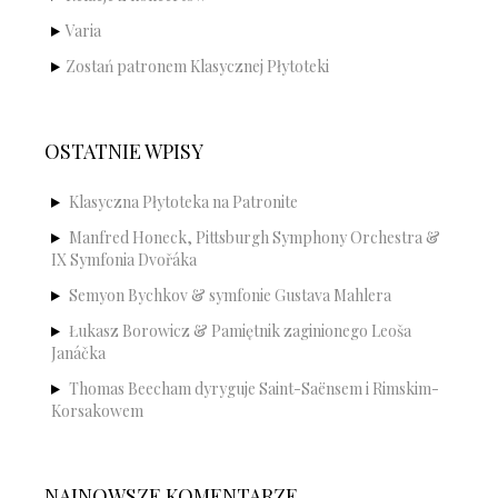
Varia
Zostań patronem Klasycznej Płytoteki
OSTATNIE WPISY
Klasyczna Płytoteka na Patronite
Manfred Honeck, Pittsburgh Symphony Orchestra &
IX Symfonia Dvořáka
Semyon Bychkov & symfonie Gustava Mahlera
Łukasz Borowicz & Pamiętnik zaginionego Leoša
Janáčka
Thomas Beecham dyryguje Saint-Saënsem i Rimskim-
Korsakowem
NAJNOWSZE KOMENTARZE