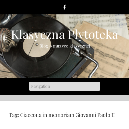
Skip
to
content
Klasyczna Płytoteka
Blog o muzyce klasycznej
Tag:
Ciaccona in memoriam Giovanni Paolo II