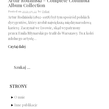
Artur Rodziński – Complete Columbia
Album Collection
Posted on
2021-05-22
by
Oskar
Artur Rodziński (1892-1958) był tym spośród polskich
dyrygentów, który zrobił największą międzynarodową
karierę. Zaczynał we Lwowie, skąd wypatrzony
przez Emila Młynarskiego trafił do Warszawy. Tu z kolei
zdolnego artystę…
Czytaj dalej
Szukaj:
STRONY
O mnie
Inne publikacje