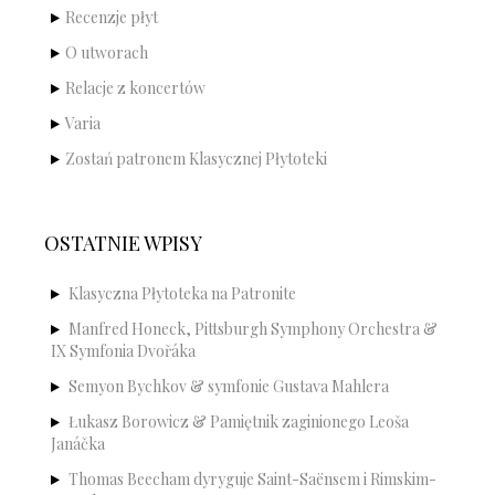
Recenzje płyt
O utworach
Relacje z koncertów
Varia
Zostań patronem Klasycznej Płytoteki
OSTATNIE WPISY
Klasyczna Płytoteka na Patronite
Manfred Honeck, Pittsburgh Symphony Orchestra &
IX Symfonia Dvořáka
Semyon Bychkov & symfonie Gustava Mahlera
Łukasz Borowicz & Pamiętnik zaginionego Leoša
Janáčka
Thomas Beecham dyryguje Saint-Saënsem i Rimskim-