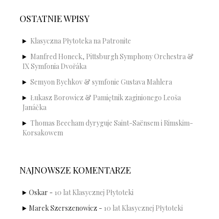
OSTATNIE WPISY
Klasyczna Płytoteka na Patronite
Manfred Honeck, Pittsburgh Symphony Orchestra &
IX Symfonia Dvořáka
Semyon Bychkov & symfonie Gustava Mahlera
Łukasz Borowicz & Pamiętnik zaginionego Leoša
Janáčka
Thomas Beecham dyryguje Saint-Saënsem i Rimskim-
Korsakowem
NAJNOWSZE KOMENTARZE
Oskar
-
10 lat Klasycznej Płytoteki
Marek Szerszenowicz
-
10 lat Klasycznej Płytoteki