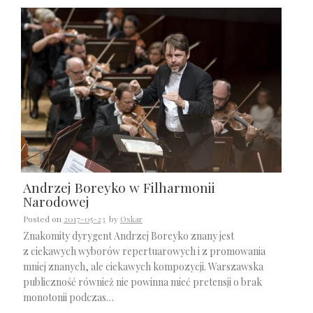
Andrzej Boreyko w Filharmonii
Narodowej
Posted on
2017-05-23
by
Oskar
Znakomity dyrygent Andrzej Boreyko znany jest
z ciekawych wyborów repertuarowych i z promowania
mniej znanych, ale ciekawych kompozycji. Warszawska
publiczność również nie powinna mieć pretensji o brak
monotonii podczas…