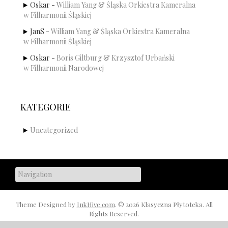
Oskar
-
William Yang & Śląska Orkiestra Kameralna
w Filharmonii Śląskiej
JanS
-
William Yang & Śląska Orkiestra Kameralna
w Filharmonii Śląskiej
Oskar
-
Boris Giltburg & Krzysztof Urbański
w Filharmonii Narodowej
KATEGORIE
Uncategorized
Theme Designed by
InkHive.com
.
© 2026 Klasyczna Płytoteka. All
Rights Reserved.