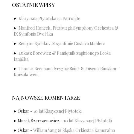
OSTATNIE WPISY
Klasyczna Płytoteka na Patronite
Manfred Honeck, Pittsburgh Symphony Orchestra &
IX Symfonia Dvořáka
Semyon Bychkov & symfonie Gustava Mahlera
Łukasz Borowicz & Pamiętnik zaginionego Leoša
Janáčka
Thomas Beecham dyryguje Saint-Saënsem i Rimskim-
Korsakowem
NAJNOWSZE KOMENTARZE
Oskar
-
10 lat Klasycznej Płytoteki
Marek Szerszenowicz
-
10 lat Klasycznej Płytoteki
Oskar
-
William Yang & Śląska Orkiestra Kameralna