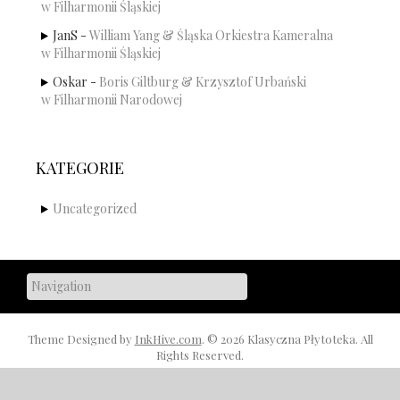
w Filharmonii Śląskiej
JanS
-
William Yang & Śląska Orkiestra Kameralna
w Filharmonii Śląskiej
Oskar
-
Boris Giltburg & Krzysztof Urbański
w Filharmonii Narodowej
KATEGORIE
Uncategorized
Theme Designed by
InkHive.com
.
© 2026 Klasyczna Płytoteka. All
Rights Reserved.