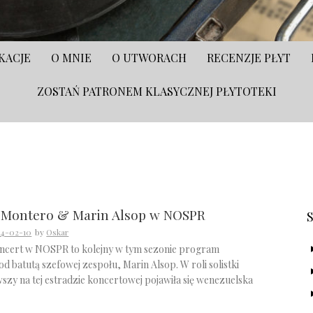
KACJE
O MNIE
O UTWORACH
RECENZJE PŁYT
ZOSTAŃ PATRONEM KLASYCZNEJ PŁYTOTEKI
S
a Montero & Marin Alsop w NOSPR
4-02-10
by
Oskar
ncert w NOSPR to kolejny w tym sezonie program
 batutą szefowej zespołu, Marin Alsop. W roli solistki
szy na tej estradzie koncertowej pojawiła się wenezuelska