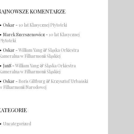
NAJNOWSZE KOMENTARZE
Oskar
-
10 lat Klasycznej Płytoteki
Marek Szerszenowicz
-
10 lat Klasycznej
Płytoteki
Oskar
-
William Yang & Śląska Orkiestra
Kameralna w Filharmonii Śląskiej
JanS
-
William Yang & Śląska Orkiestra
Kameralna w Filharmonii Śląskiej
Oskar
-
Boris Giltburg & Krzysztof Urbański
w Filharmonii Narodowej
KATEGORIE
Uncategorized