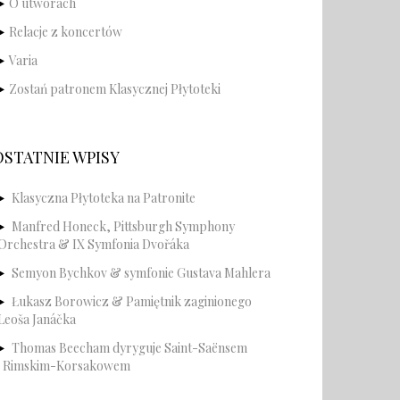
O utworach
Relacje z koncertów
Varia
Zostań patronem Klasycznej Płytoteki
OSTATNIE WPISY
Klasyczna Płytoteka na Patronite
Manfred Honeck, Pittsburgh Symphony
Orchestra & IX Symfonia Dvořáka
Semyon Bychkov & symfonie Gustava Mahlera
Łukasz Borowicz & Pamiętnik zaginionego
Leoša Janáčka
Thomas Beecham dyryguje Saint-Saënsem
i Rimskim-Korsakowem