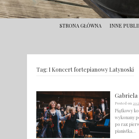
STRONA GŁÓWNA
INNE PUBLI
Tag:
I Koncert fortepianowy Latynoski
Gabriel
Posted on
202
Piątkowy ko
wykonany pod
po raz pierw
pianistka…