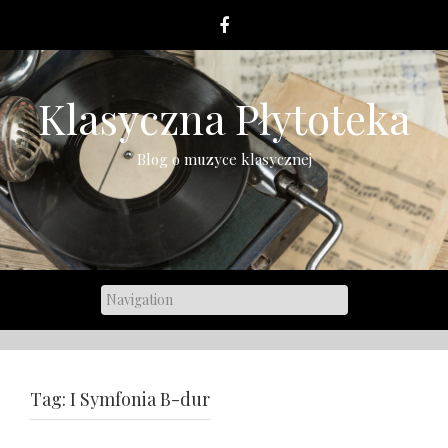
Skip
to
content
Klasyczna Płytoteka
Blog o muzyce klasycznej
Tag:
I Symfonia B-dur