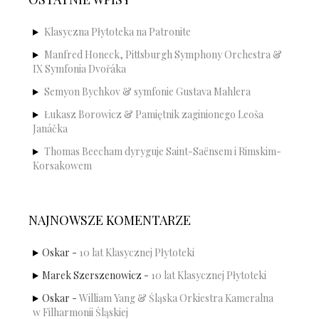
Klasyczna Płytoteka na Patronite
Manfred Honeck, Pittsburgh Symphony Orchestra &
IX Symfonia Dvořáka
Semyon Bychkov & symfonie Gustava Mahlera
Łukasz Borowicz & Pamiętnik zaginionego Leoša
Janáčka
Thomas Beecham dyryguje Saint-Saënsem i Rimskim-
Korsakowem
NAJNOWSZE KOMENTARZE
Oskar
-
10 lat Klasycznej Płytoteki
Marek Szerszenowicz
-
10 lat Klasycznej Płytoteki
Oskar
-
William Yang & Śląska Orkiestra Kameralna
w Filharmonii Śląskiej