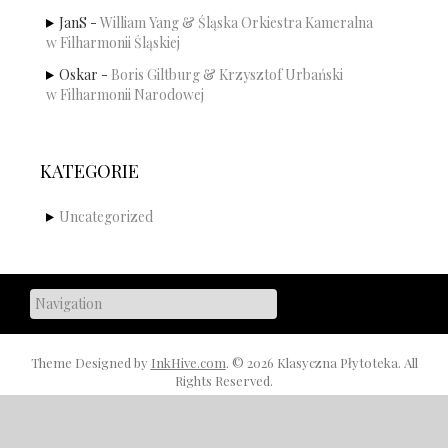
JanS
-
William Yang & Śląska Orkiestra Kameralna
w Filharmonii Śląskiej
Oskar
-
Boris Giltburg & Krzysztof Urbański
w Filharmonii Narodowej
KATEGORIE
Uncategorized
Theme Designed by
InkHive.com
.
© 2026 Klasyczna Płytoteka. All
Rights Reserved.