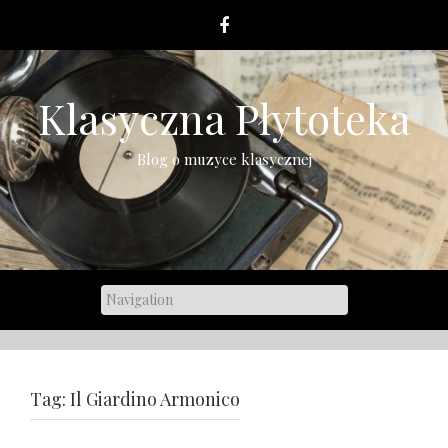
Skip
to
content
Klasyczna Płytoteka
Blog o muzyce klasycznej
Tag:
Il Giardino Armonico