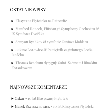
OSTATNIE WPISY
Klasyczna Płytoteka na Patronite
Manfred Honeck, Pittsburgh Symphony Orchestra &
IX Symfonia Dvořáka
Semyon Bychkov & symfonie Gustava Mahlera
Łukasz Borowicz & Pamiętnik zaginionego Leoša
Janáčka
Thomas Beecham dyryguje Saint-Saënsem i Rimskim-
Korsakowem
NAJNOWSZE KOMENTARZE
Oskar
-
10 lat Klasycznej Płytoteki
Marek Szerszenowicz
-
10 lat Klasycznej Płytoteki