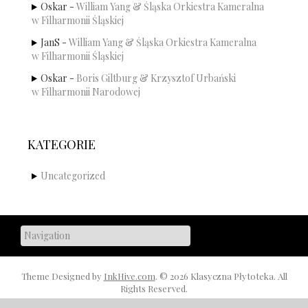
Oskar
-
William Yang & Śląska Orkiestra Kameralna
w Filharmonii Śląskiej
JanS
-
William Yang & Śląska Orkiestra Kameralna
w Filharmonii Śląskiej
Oskar
-
Boris Giltburg & Krzysztof Urbański
w Filharmonii Narodowej
KATEGORIE
Uncategorized
Theme Designed by
InkHive.com
.
© 2026 Klasyczna Płytoteka. All
Rights Reserved.