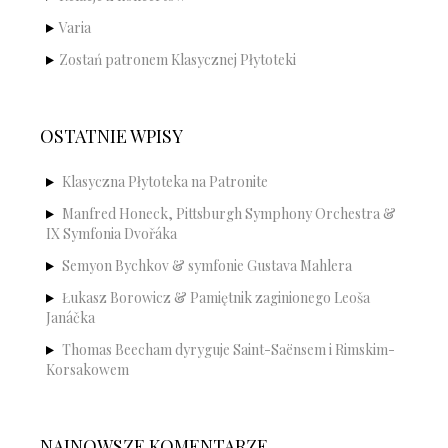
Varia
Zostań patronem Klasycznej Płytoteki
OSTATNIE WPISY
Klasyczna Płytoteka na Patronite
Manfred Honeck, Pittsburgh Symphony Orchestra &
IX Symfonia Dvořáka
Semyon Bychkov & symfonie Gustava Mahlera
Łukasz Borowicz & Pamiętnik zaginionego Leoša
Janáčka
Thomas Beecham dyryguje Saint-Saënsem i Rimskim-
Korsakowem
NAJNOWSZE KOMENTARZE