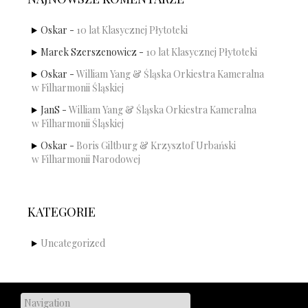
Oskar
-
10 lat Klasycznej Płytoteki
Marek Szerszenowicz
-
10 lat Klasycznej Płytoteki
Oskar
-
William Yang & Śląska Orkiestra Kameralna
w Filharmonii Śląskiej
JanS
-
William Yang & Śląska Orkiestra Kameralna
w Filharmonii Śląskiej
Oskar
-
Boris Giltburg & Krzysztof Urbański
w Filharmonii Narodowej
KATEGORIE
Uncategorized