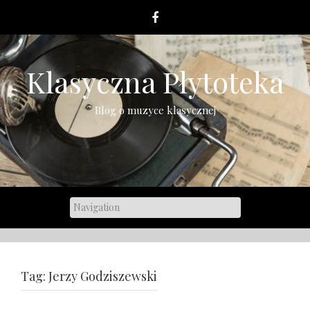
Skip
to
content
Klasyczna Płytoteka
Blog o muzyce klasycznej
Tag:
Jerzy Godziszewski