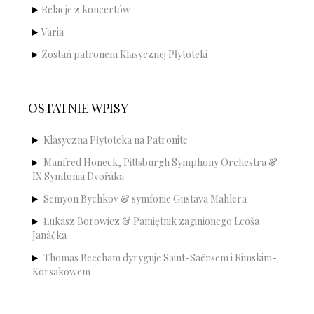
Relacje z koncertów
Varia
Zostań patronem Klasycznej Płytoteki
OSTATNIE WPISY
Klasyczna Płytoteka na Patronite
Manfred Honeck, Pittsburgh Symphony Orchestra &
IX Symfonia Dvořáka
Semyon Bychkov & symfonie Gustava Mahlera
Łukasz Borowicz & Pamiętnik zaginionego Leoša
Janáčka
Thomas Beecham dyryguje Saint-Saënsem i Rimskim-
Korsakowem