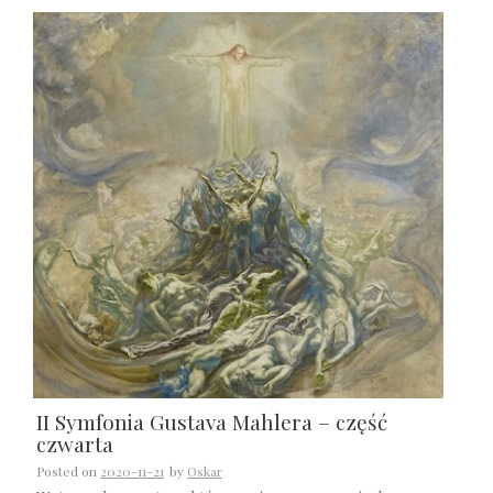
II Symfonia Gustava Mahlera – część
czwarta
Posted on
2020-11-21
by
Oskar