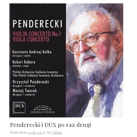
Penderecki i DUX po raz drugi
Posted on
2018-01-13
by
Oskar