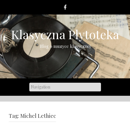
Skip
to
content
Klasyczna Płytoteka
Blog o muzyce klasycznej
Tag:
Michel Lethiec