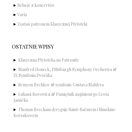
Relacje z koncertów
Varia
Zostań patronem Klasycznej Płytoteki
OSTATNIE WPISY
Klasyczna Płytoteka na Patronite
Manfred Honeck, Pittsburgh Symphony Orchestra &
IX Symfonia Dvořáka
Semyon Bychkov & symfonie Gustava Mahlera
Łukasz Borowicz & Pamiętnik zaginionego Leoša
Janáčka
Thomas Beecham dyryguje Saint-Saënsem i Rimskim-
Korsakowem