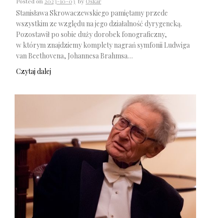
Posted on
2023-10-03
by
Oskar
Stanisława Skrowaczewskiego pamiętamy przede
wszystkim ze względu na jego działalność dyrygencką.
Pozostawił po sobie duży dorobek fonograficzny,
w którym znajdziemy komplety nagrań symfonii Ludwiga
van Beethovena, Johannesa Brahmsa…
Czytaj dalej