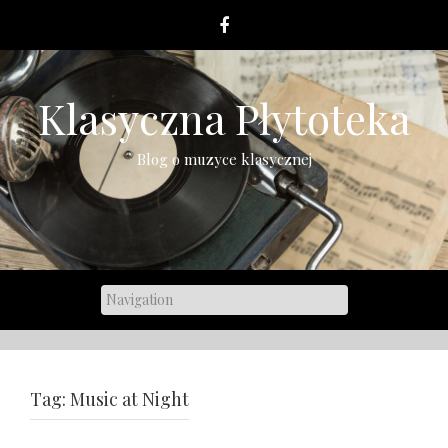
Skip
to
content
Klasyczna Płytoteka
Blog o muzyce klasycznej
Tag:
Music at Night