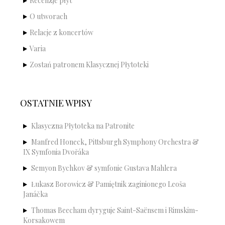
Recenzje płyt
O utworach
Relacje z koncertów
Varia
Zostań patronem Klasycznej Płytoteki
OSTATNIE WPISY
Klasyczna Płytoteka na Patronite
Manfred Honeck, Pittsburgh Symphony Orchestra &
IX Symfonia Dvořáka
Semyon Bychkov & symfonie Gustava Mahlera
Łukasz Borowicz & Pamiętnik zaginionego Leoša
Janáčka
Thomas Beecham dyryguje Saint-Saënsem i Rimskim-
Korsakowem