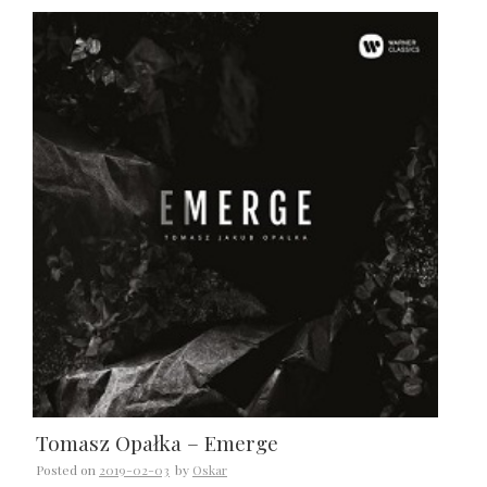
Tomasz Opałka – Emerge
Posted on
2019-02-03
by
Oskar