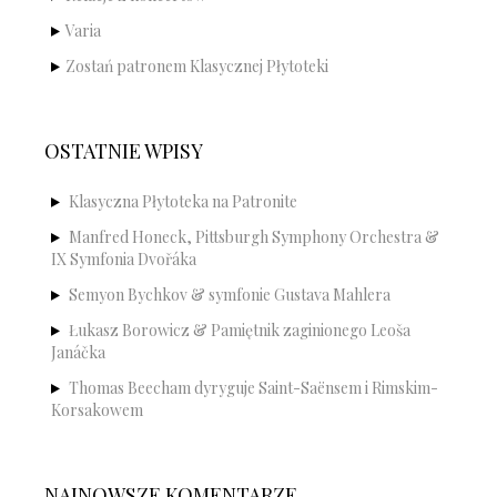
Varia
Zostań patronem Klasycznej Płytoteki
OSTATNIE WPISY
Klasyczna Płytoteka na Patronite
Manfred Honeck, Pittsburgh Symphony Orchestra &
IX Symfonia Dvořáka
Semyon Bychkov & symfonie Gustava Mahlera
Łukasz Borowicz & Pamiętnik zaginionego Leoša
Janáčka
Thomas Beecham dyryguje Saint-Saënsem i Rimskim-
Korsakowem
NAJNOWSZE KOMENTARZE