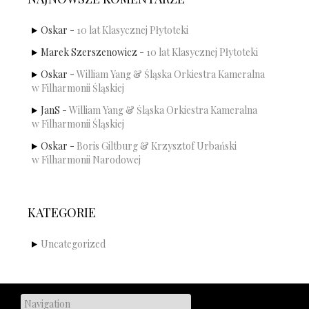
Oskar
-
10 lat Klasycznej Płytoteki
Marek Szerszenowicz
-
10 lat Klasycznej Płytoteki
Oskar
-
William Yang & Śląska Orkiestra Kameralna
w Filharmonii Śląskiej
JanS
-
William Yang & Śląska Orkiestra Kameralna
w Filharmonii Śląskiej
Oskar
-
Boris Giltburg & Krzysztof Urbański
w Filharmonii Narodowej
KATEGORIE
Uncategorized