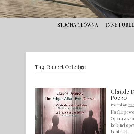
STRONA GŁÓWNA
INNE PUBLI
Tag:
Robert Orledge
Claude D
Poego
Posted on
202
Na fali pow
Opera zwróc
kolejnej ope
kontrakt…