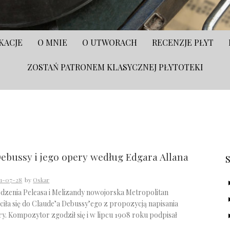
KACJE
O MNIE
O UTWORACH
RECENZJE PŁYT
ZOSTAŃ PATRONEM KLASYCZNEJ PŁYTOTEKI
S
ebussy i jego opery według Edgara Allana
1-07-28
by
Oskar
odzenia Peleasa i Melizandy nowojorska Metropolitan
iła się do Claude’a Debussy’ego z propozycją napisania
ry. Kompozytor zgodził się i w lipcu 1908 roku podpisał