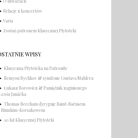
O utworach
Relacje z koncertów
Varia
Zostań patronem Klasycznej Płytoteki
OSTATNIE WPISY
Klasyczna Płytoteka na Patronite
Semyon Bychkov & symfonie Gustava Mahlera
Łukasz Borowicz & Pamiętnik zaginionego
Leoša Janáčka
Thomas Beecham dyryguje Saint-Saënsem
i Rimskim-Korsakowem
10 lat Klasycznej Płytoteki