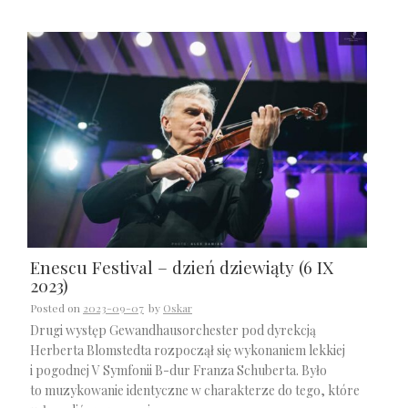
Enescu Festival – dzień dziewiąty (6 IX
2023)
Posted on
2023-09-07
by
Oskar
Drugi występ Gewandhausorchester pod dyrekcją
Herberta Blomstedta rozpoczął się wykonaniem lekkiej
i pogodnej V Symfonii B-dur Franza Schuberta. Było
to muzykowanie identyczne w charakterze do tego, które