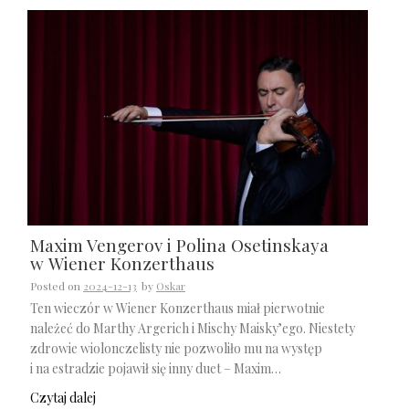
Maxim Vengerov i Polina Osetinskaya
w Wiener Konzerthaus
Posted on
2024-12-13
by
Oskar
Ten wieczór w Wiener Konzerthaus miał pierwotnie
należeć do Marthy Argerich i Mischy Maisky’ego. Niestety
zdrowie wiolonczelisty nie pozwoliło mu na występ
i na estradzie pojawił się inny duet – Maxim…
Czytaj dalej