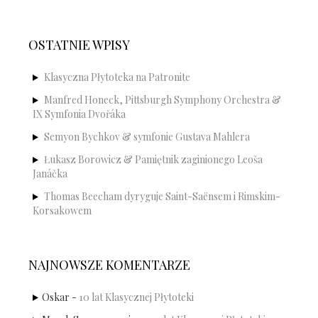
OSTATNIE WPISY
Klasyczna Płytoteka na Patronite
Manfred Honeck, Pittsburgh Symphony Orchestra &
IX Symfonia Dvořáka
Semyon Bychkov & symfonie Gustava Mahlera
Łukasz Borowicz & Pamiętnik zaginionego Leoša
Janáčka
Thomas Beecham dyryguje Saint-Saënsem i Rimskim-
Korsakowem
NAJNOWSZE KOMENTARZE
Oskar
-
10 lat Klasycznej Płytoteki