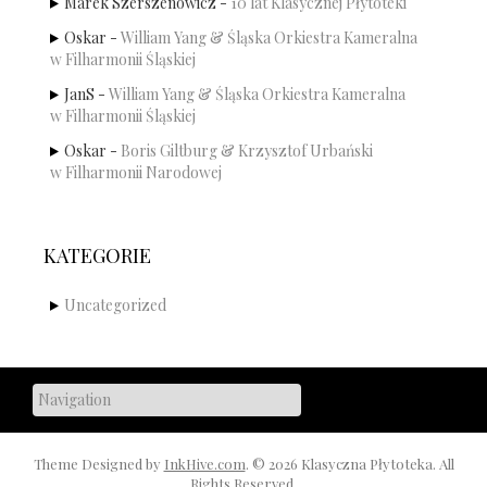
Marek Szerszenowicz
-
10 lat Klasycznej Płytoteki
Oskar
-
William Yang & Śląska Orkiestra Kameralna
w Filharmonii Śląskiej
JanS
-
William Yang & Śląska Orkiestra Kameralna
w Filharmonii Śląskiej
Oskar
-
Boris Giltburg & Krzysztof Urbański
w Filharmonii Narodowej
KATEGORIE
Uncategorized
Theme Designed by
InkHive.com
.
© 2026 Klasyczna Płytoteka. All
Rights Reserved.