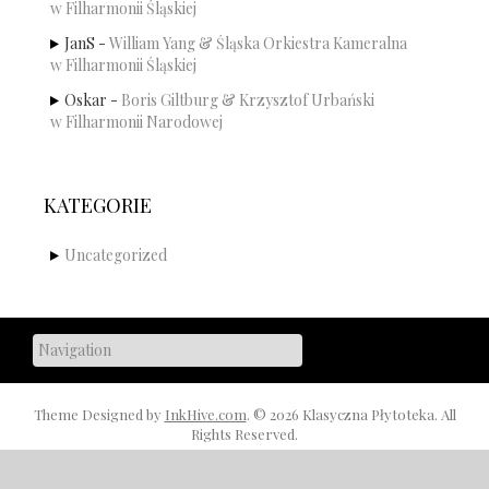
w Filharmonii Śląskiej
JanS
-
William Yang & Śląska Orkiestra Kameralna
w Filharmonii Śląskiej
Oskar
-
Boris Giltburg & Krzysztof Urbański
w Filharmonii Narodowej
KATEGORIE
Uncategorized
Theme Designed by
InkHive.com
.
© 2026 Klasyczna Płytoteka. All
Rights Reserved.