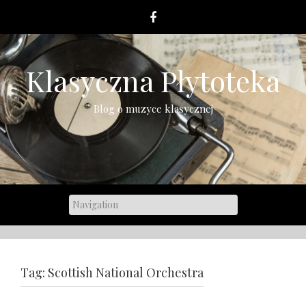
Skip
to
content
Klasyczna Płytoteka
Blog o muzyce klasycznej
Tag:
Scottish National Orchestra