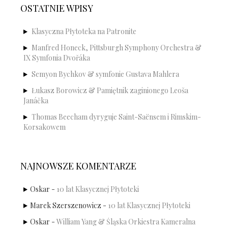
OSTATNIE WPISY
Klasyczna Płytoteka na Patronite
Manfred Honeck, Pittsburgh Symphony Orchestra &
IX Symfonia Dvořáka
Semyon Bychkov & symfonie Gustava Mahlera
Łukasz Borowicz & Pamiętnik zaginionego Leoša
Janáčka
Thomas Beecham dyryguje Saint-Saënsem i Rimskim-
Korsakowem
NAJNOWSZE KOMENTARZE
Oskar
-
10 lat Klasycznej Płytoteki
Marek Szerszenowicz
-
10 lat Klasycznej Płytoteki
Oskar
-
William Yang & Śląska Orkiestra Kameralna