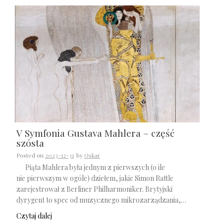
V Symfonia Gustava Mahlera – część
szósta
Posted on
2023-12-31
by
Oskar
Piąta Mahlera była jednym z pierwszych (o ile
nie pierwszym w ogóle) dziełem, jakie Simon Rattle
zarejestrował z Berliner Philharmoniker. Brytyjski
dyrygent to spec od muzycznego mikrozarządzania,…
Czytaj dalej