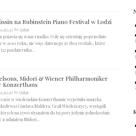
issin na Rubinstein Piano Festival w Łodzi
4-10-27
by
Oskar
n pojawia się u nas rzadko. O ile się orientuję poprzednio
e w 2010 roku, nic więc dziwnego że dwa recitale, które
 (22 października…
elsons, Midori & Wiener Philharmoniker
r Konzerthaus
4-10-19
by
Oskar
eczór w wiedeńskim Konzerthausie wypełniła muzyka
okofiewa i Gustava Mahlera. Grali Wiedeńczycy, wystąpili
 których na żywo słyszałem do tej pory jedynie jednokrotnie.
e z udziałem Midori…