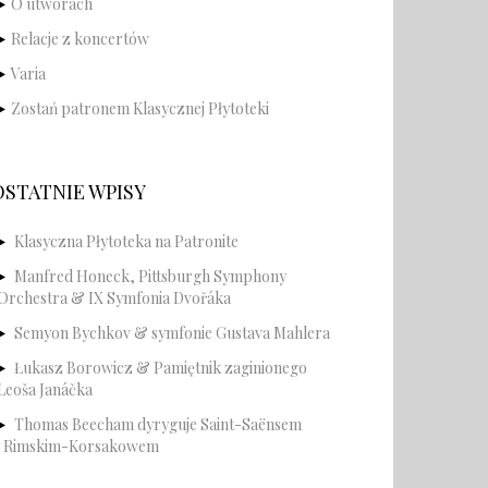
O utworach
Relacje z koncertów
Varia
Zostań patronem Klasycznej Płytoteki
OSTATNIE WPISY
Klasyczna Płytoteka na Patronite
Manfred Honeck, Pittsburgh Symphony
Orchestra & IX Symfonia Dvořáka
Semyon Bychkov & symfonie Gustava Mahlera
Łukasz Borowicz & Pamiętnik zaginionego
Leoša Janáčka
Thomas Beecham dyryguje Saint-Saënsem
i Rimskim-Korsakowem