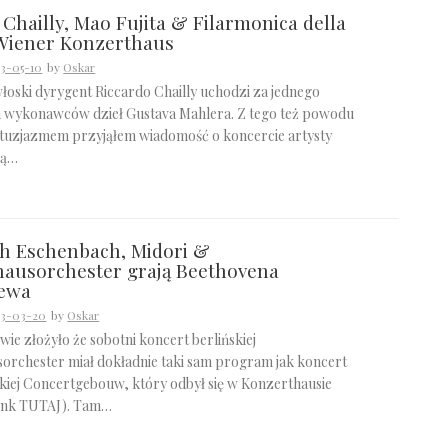
 Chailly, Mao Fujita & Filarmonica della
Wiener Konzerthaus
3-05-10
by
Oskar
łoski dyrygent Riccardo Chailly uchodzi za jednego
 wykonawców dzieł Gustava Mahlera. Z tego też powodu
ntuzjazmem przyjąłem wiadomość o koncercie artysty
ną…
h Eschenbach, Midori &
ausorchester grają Beethovena
iewa
23-03-20
by
Oskar
awie złożyło że sobotni koncert berlińskiej
orchester miał dokładnie taki sam program jak koncert
iej Concertgebouw, który odbył się w Konzerthausie
link TUTAJ). Tam…