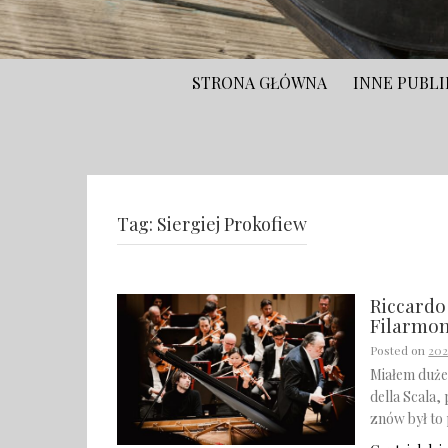
STRONA GŁÓWNA
INNE PUBLI
Tag:
Siergiej Prokofiew
Riccardo
Filarmon
Posted on
202
Miałem duże 
della Scala,
znów był to