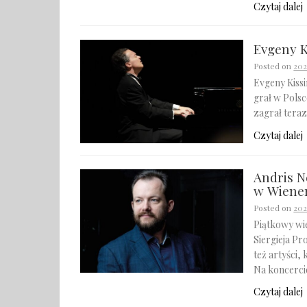
Czytaj dalej
Evgeny K
Posted on
202
Evgeny Kissi
grał w Polsc
zagrał teraz
Czytaj dalej
Andris N
w Wiene
Posted on
202
Piątkowy wi
Siergieja Pr
też artyści,
Na koncerci
Czytaj dalej