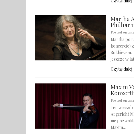
Czytaj dalej
Martha A
Philhar
Posted on
202
Martha po r
koncercie) 
Sokhievem. 
jeszcze w l
Czytaj dalej
Maxim Ve
Konzert
Posted on
202
Ten wieczór
Argerich i M
nie pozwolił
Maxim…