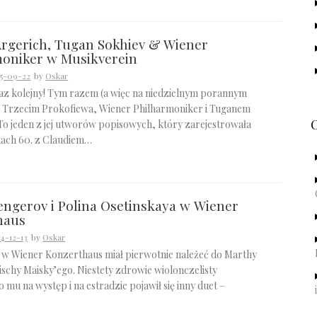
rgerich, Tugan Sokhiev & Wiener
moniker w Musikverein
5-09-22
by
Oskar
az kolejny! Tym razem (a więc na niedzielnym porannym
z Trzecim Prokofiewa, Wiener Philharmoniker i Tuganem
To jeden z jej utworów popisowych, który zarejestrowała
atach 60. z Claudiem…
ngerov i Polina Osetinskaya w Wiener
haus
4-12-13
by
Oskar
 w Wiener Konzerthaus miał pierwotnie należeć do Marthy
ischy Maisky’ego. Niestety zdrowie wiolonczelisty
o mu na występ i na estradzie pojawił się inny duet –