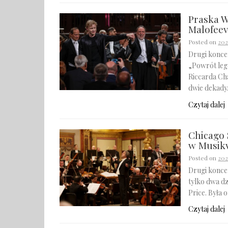
Praska W
Malofeev
Posted on
202
Drugi koncer
„Powrót leg
Riccarda Cha
dwie dekad
Czytaj dalej
Chicago
w Musikv
Posted on
202
Drugi konce
tylko dwa dz
Price. Była
Czytaj dalej