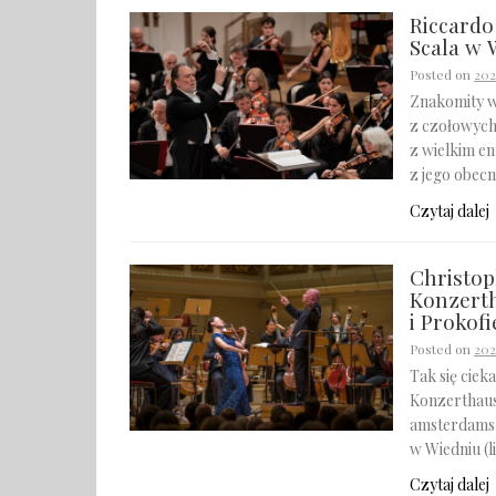
Riccardo
Scala w 
Posted on
202
Znakomity w
z czołowych
z wielkim e
z jego obec
Czytaj dalej
Christop
Konzerth
i Prokof
Posted on
20
Tak się ciek
Konzerthaus
amsterdamsk
w Wiedniu (
Czytaj dalej