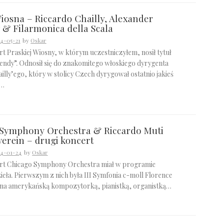
iosna – Riccardo Chailly, Alexander
 & Filarmonica della Scala
4-05-21
by
Oskar
t Praskiej Wiosny, w którym uczestniczyłem, nosił tytuł
endy”. Odnosił się do znakomitego włoskiego dyrygenta
illy’ego, który w stolicy Czech dyrygował ostatnio jakieś
y…
 Symphony Orchestra & Riccardo Muti
erein – drugi koncert
4-01-24
by
Oskar
rt Chicago Symphony Orchestra miał w programie
ieła. Pierwszym z nich była III Symfonia c-moll Florence
 ona amerykańską kompozytorką, pianistką, organistką…