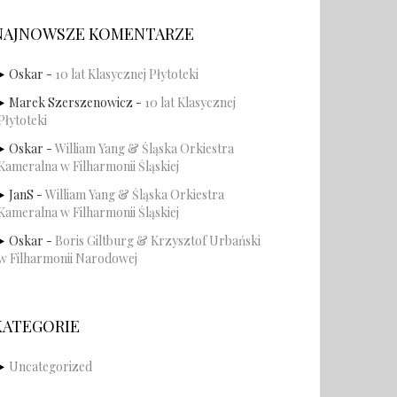
NAJNOWSZE KOMENTARZE
Oskar
-
10 lat Klasycznej Płytoteki
Marek Szerszenowicz
-
10 lat Klasycznej
Płytoteki
Oskar
-
William Yang & Śląska Orkiestra
Kameralna w Filharmonii Śląskiej
JanS
-
William Yang & Śląska Orkiestra
Kameralna w Filharmonii Śląskiej
Oskar
-
Boris Giltburg & Krzysztof Urbański
w Filharmonii Narodowej
KATEGORIE
Uncategorized