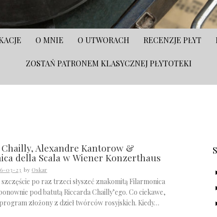
KACJE
O MNIE
O UTWORACH
RECENZJE PŁYT
ZOSTAŃ PATRONEM KLASYCZNEJ PŁYTOTEKI
S
 Chailly, Alexandre Kantorow &
ica della Scala w Wiener Konzerthaus
6-03-23
by
Oskar
szczęście po raz trzeci słyszeć znakomitą Filarmonica
 ponownie pod batutą Riccarda Chailly’ego. Co ciekawe,
 program złożony z dzieł twórców rosyjskich. Kiedy…