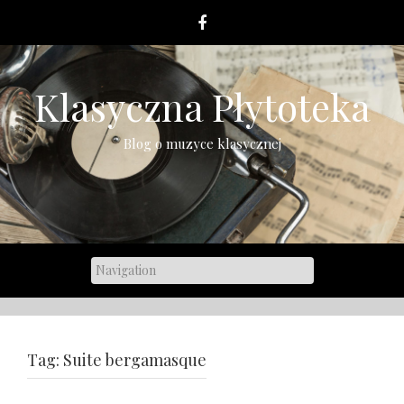
Skip
to
content
Klasyczna Płytoteka
Blog o muzyce klasycznej
Tag:
Suite bergamasque