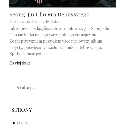
Seong-Jin Cho gra Debussy’ego
Posted on
2018-01-04
by
Oskar
Jak zapewne zdążyliście się zorientować, gra Seong-Jin
Cho nie budzi mojego szczególnego entuzjazmu.
Ze sceptycyzmem przyjąłem więc najnowszy album
artysty, poświęcony dziełom Claude’a Debussy’ego.
Spotkała mnie jednak…
Czytaj dalej
Szukaj:
STRONY
O mnie