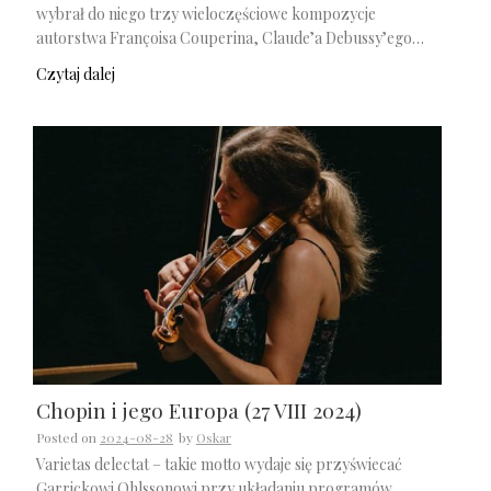
wybrał do niego trzy wieloczęściowe kompozycje
autorstwa Françoisa Couperina, Claude’a Debussy’ego…
Czytaj dalej
Chopin i jego Europa (27 VIII 2024)
Posted on
2024-08-28
by
Oskar
Varietas delectat – takie motto wydaje się przyświecać
Garrickowi Ohlssonowi przy układaniu programów