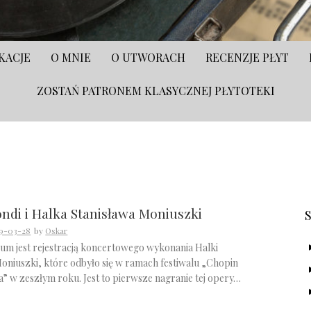
KACJE
O MNIE
O UTWORACH
RECENZJE PŁYT
ZOSTAŃ PATRONEM KLASYCZNEJ PŁYTOTEKI
S
ondi i Halka Stanisława Moniuszki
9-03-28
by
Oskar
bum jest rejestracją koncertowego wykonania Halki
Moniuszki, które odbyło się w ramach festiwalu „Chopin
a” w zeszłym roku. Jest to pierwsze nagranie tej opery…