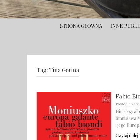
STRONA GŁÓWNA
INNE PUBLI
Tag:
Tina Gorina
Fabio Bi
Posted on
201
Niniejszy al
Stanisława 
i jego Europ
Czytaj dalej