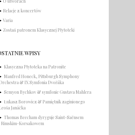
O utworach
Relacje z koncertów
Varia
Zostań patronem Klasycznej Płytoteki
OSTATNIE WPISY
Klasyczna Płytoteka na Patronite
Manfred Honeck, Pittsburgh Symphony
Orchestra & IX Symfonia Dvořáka
Semyon Bychkov & symfonie Gustava Mahlera
Łukasz Borowicz & Pamiętnik zaginionego
Leoša Janáčka
Thomas Beecham dyryguje Saint-Saënsem
i Rimskim-Korsakowem