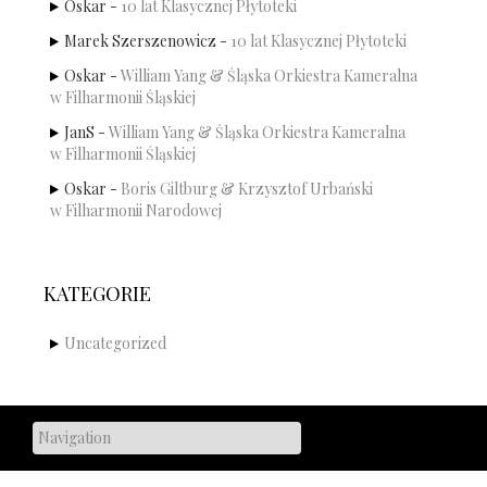
Oskar
-
10 lat Klasycznej Płytoteki
Marek Szerszenowicz
-
10 lat Klasycznej Płytoteki
Oskar
-
William Yang & Śląska Orkiestra Kameralna
w Filharmonii Śląskiej
JanS
-
William Yang & Śląska Orkiestra Kameralna
w Filharmonii Śląskiej
Oskar
-
Boris Giltburg & Krzysztof Urbański
w Filharmonii Narodowej
KATEGORIE
Uncategorized