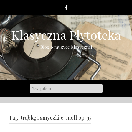
Skip
to
content
Klasyczna Płytoteka
Blog o muzyce klasycznej
Tag:
trąbkę i smyczki c-moll op. 35