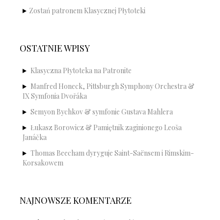
Zostań patronem Klasycznej Płytoteki
OSTATNIE WPISY
Klasyczna Płytoteka na Patronite
Manfred Honeck, Pittsburgh Symphony Orchestra &
IX Symfonia Dvořáka
Semyon Bychkov & symfonie Gustava Mahlera
Łukasz Borowicz & Pamiętnik zaginionego Leoša
Janáčka
Thomas Beecham dyryguje Saint-Saënsem i Rimskim-
Korsakowem
NAJNOWSZE KOMENTARZE