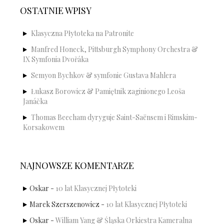
OSTATNIE WPISY
Klasyczna Płytoteka na Patronite
Manfred Honeck, Pittsburgh Symphony Orchestra &
IX Symfonia Dvořáka
Semyon Bychkov & symfonie Gustava Mahlera
Łukasz Borowicz & Pamiętnik zaginionego Leoša
Janáčka
Thomas Beecham dyryguje Saint-Saënsem i Rimskim-
Korsakowem
NAJNOWSZE KOMENTARZE
Oskar
-
10 lat Klasycznej Płytoteki
Marek Szerszenowicz
-
10 lat Klasycznej Płytoteki
Oskar
-
William Yang & Śląska Orkiestra Kameralna