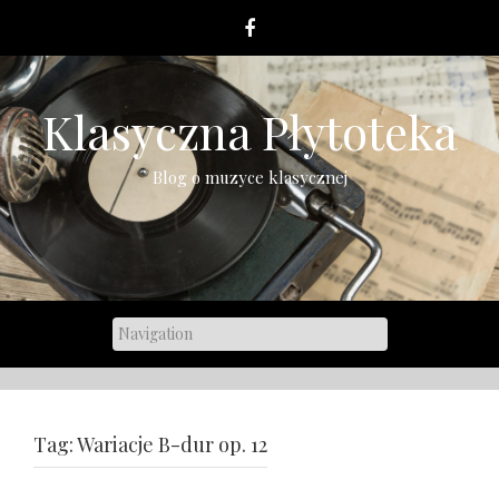
Skip
to
content
Klasyczna Płytoteka
Blog o muzyce klasycznej
Tag:
Wariacje B-dur op. 12