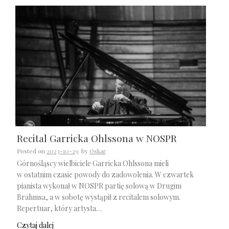
Recital Garricka Ohlssona w NOSPR
Posted on
2023-10-29
by
Oskar
Górnośląscy wielbiciele Garricka Ohlssona mieli
w ostatnim czasie powody do zadowolenia. W czwartek
pianista wykonał w NOSPR partię solową w Drugim
Brahmsa, a w sobotę wystąpił z recitalem solowym.
Repertuar, który artysta…
Czytaj dalej