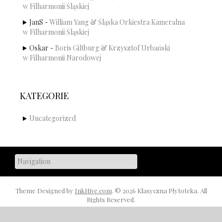
w Filharmonii Śląskiej
JanS
-
William Yang & Śląska Orkiestra Kameralna
w Filharmonii Śląskiej
Oskar
-
Boris Giltburg & Krzysztof Urbański
w Filharmonii Narodowej
KATEGORIE
Uncategorized
Theme Designed by
InkHive.com
.
© 2026 Klasyczna Płytoteka. All
Rights Reserved.