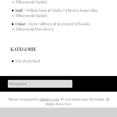
w Filharmonii Śląskiej
JanS
-
William Yang & Śląska Orkiestra Kameralna
w Filharmonii Śląskiej
Oskar
-
Boris Giltburg & Krzysztof Urbański
w Filharmonii Narodowej
KATEGORIE
Uncategorized
Theme Designed by
InkHive.com
.
© 2026 Klasyczna Płytoteka. All
Rights Reserved.