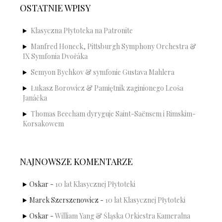
OSTATNIE WPISY
Klasyczna Płytoteka na Patronite
Manfred Honeck, Pittsburgh Symphony Orchestra &
IX Symfonia Dvořáka
Semyon Bychkov & symfonie Gustava Mahlera
Łukasz Borowicz & Pamiętnik zaginionego Leoša
Janáčka
Thomas Beecham dyryguje Saint-Saënsem i Rimskim-
Korsakowem
NAJNOWSZE KOMENTARZE
Oskar
-
10 lat Klasycznej Płytoteki
Marek Szerszenowicz
-
10 lat Klasycznej Płytoteki
Oskar
-
William Yang & Śląska Orkiestra Kameralna