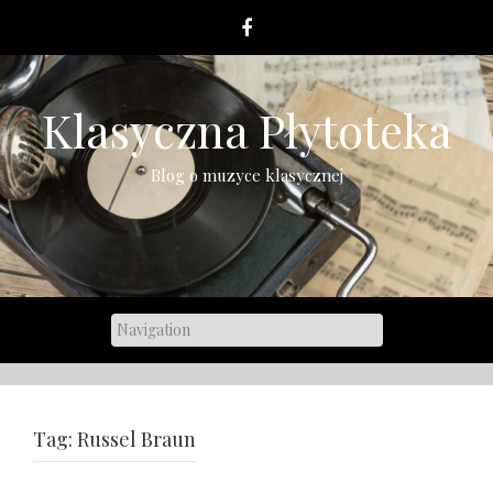
Skip
to
content
Klasyczna Płytoteka
Blog o muzyce klasycznej
Tag:
Russel Braun