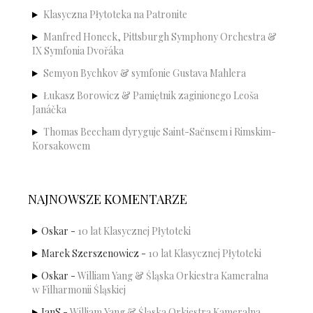
Klasyczna Płytoteka na Patronite
Manfred Honeck, Pittsburgh Symphony Orchestra &
IX Symfonia Dvořáka
Semyon Bychkov & symfonie Gustava Mahlera
Łukasz Borowicz & Pamiętnik zaginionego Leoša
Janáčka
Thomas Beecham dyryguje Saint-Saënsem i Rimskim-
Korsakowem
NAJNOWSZE KOMENTARZE
Oskar
-
10 lat Klasycznej Płytoteki
Marek Szerszenowicz
-
10 lat Klasycznej Płytoteki
Oskar
-
William Yang & Śląska Orkiestra Kameralna
w Filharmonii Śląskiej
JanS
-
William Yang & Śląska Orkiestra Kameralna