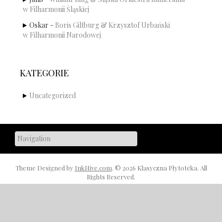
w Filharmonii Śląskiej
Oskar
-
Boris Giltburg & Krzysztof Urbański
w Filharmonii Narodowej
KATEGORIE
Uncategorized
Theme Designed by
InkHive.com
.
© 2026 Klasyczna Płytoteka. All
Rights Reserved.