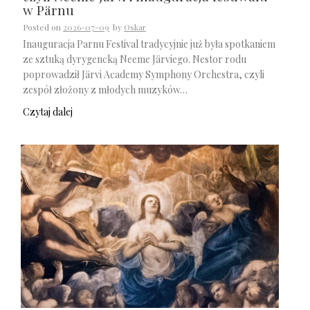
w Pärnu
Posted on
2026-07-09
by
Oskar
Inauguracja Parnu Festival tradycyjnie już była spotkaniem
ze sztuką dyrygencką Neeme Järviego. Nestor rodu
poprowadził Järvi Academy Symphony Orchestra, czyli
zespół złożony z młodych muzyków…
Czytaj dalej