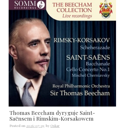
Thomas Beecham dyryguje Saint-
Saënsem i Rimskim-Korsakowem
Posted on
2026-07-19
by
Oskar