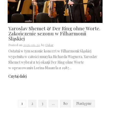
Yaroslav Shemet & Der Ring ohne Worte.
Zakończenie sezonu w Filharmonii
Śląskiej
Posted on
2026-06-20
by
Oskar
Ostatni w tym sezonie koncert w Filharmonii Śląskiej
wypełniła w całości muzyka Richarda Wagnera. Yaroslav
Shemet wybrał z tej okazji Der Ring ohne Worte
w opracowaniu Lorina Maazela z 1987…
Czytaj dalej
Stronicowanie
1
2
3
…
80
Następne
wpisów