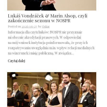
Lukáš Vondráček & Marin Alsop, czyli
zakończenie sezonu w NOSPR
Posted on
2026-06-27
by
Oskar
Informacja dla czytelników: NOSPR nie przyznaje
mi obecnie akredytacji prasowych. W odpowiedzi
na mój wniosek instytucja poinformowała, że przy ich
rozpatrywaniu uwzględnia m.in. wpływ relacji medialnych
na wizerunek i misję publiczną. W związku…
Czytaj dalej