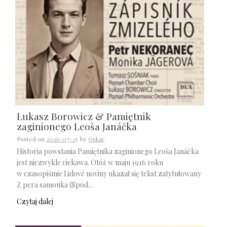
Łukasz Borowicz & Pamiętnik
zaginionego Leoša Janáčka
Posted on
2026-07-25
by
Oskar
Historia powstania Pamiętnika zaginionego Leoša Janáčka
jest niezwykle ciekawa. Otóż w maju 1916 roku
w czasopiśmie Lidové noviny ukazał się tekst zatytułowany
Z pera samouka (Spod…
Czytaj dalej