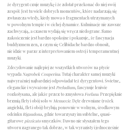
że dyrygent czuje muzykę i że zdołał przekonać do niej swój
zespół. Jest tu wiele dobrych momentów, które nadarzają się
zwłaszcza wtedy, kiedy mowa o fragmentach utrzymanych
w powolnym tempie i w cichej dynamice. Kulminacje nie zawsze
zachwycają, a czasem wydają się wręcz niedograne. Samo
zakończenie jest bardzo spokojne i pokazuje, że fascynacja
buddyzmem zen, z czym się Celibidache bardzo obnosił,
nie idzie w parze z interpretowaniem ostrej i temperamentnej
muzyki.
Zdecydowanie najlepiej ze wszystkich utworów na płycie
wypada
Nagrobek Couperina
. Tutaj charakter samej muzyki
najwyraźniej najbardziej odpowiadał też dyrygentowi. Świetne,
eleganckie i wyważone jest
Preludium
, fascynuje leniwie
rozkołysana, ale jakże przez to zmysłowa
Forlana
. Przepięknie
brzmią flety i obój solo w
Menuecie
. Dęte drewniane (rożek
angielski, flet i obój) brylują ponownie w wolnym, środkowym
odcinku
Rigaudona
, gdzie towarzyszy im subtelne, quasi-
gitarowe
pizzicato
smyczków. Dawno nie słyszałem tego
utworu zagranego tak dobrze, w tak wyrazisty i jednocześnie