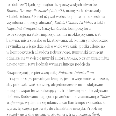
to i dobrze?) tych jego najbardziej oczywistych utworów:
Bolera
,
Pawany dla zmarłej infantki
, mamy za to dwie suity
z baletu (chociaż Ravel używał wobec tego utworu określenia
„symfonia choreograficzna”)
Dafnis i Chloe
,
La Valse
, a także
Nagrobek Couperina
. Muzyka Ravela, kompozytora
tworzącego na styku impresjonizmu i neoklasycyzmu, jest
barwna, mistrzowsko orkiestrowana, ale kontury melodyczne
i rytmika są w jego dziełach o wiele wyraźniej podkreślone niż
w kompozycjach Claude’a Debussy’ego. Rumuński dyrygent
odnalazł się w świecie muzyki autora
Morza
, o czym pisałem już
dawno temu. Ravel jednak wymaga innego podejścia.
Rozpoczynające pierwszą suitę
Nokturn
i
Interludium
utrzymane są w powolnym tempie, jest tu więc mnóstwo czasu,
aby pokosztować barwnej, ale jednocześnie nieco statycznej
muzyki, wspartej wokalizującym, traktowanym kolorystycznie
chórem. Budowanie napięcia i przejście do dynamicznego
Tańca
wojennego
wydało mi się udane, a wartkie tempo i zawadiacki
wyraz tej części pasowały do charakteru muzyki. Problemy
zaczęły się w drugiej suicie, złożonej z trzech części:
Świt
,