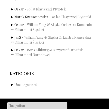
Oskar
-
10 lat Klasycznej Płytoteki
Marek Szerszenowicz
-
10 lat Klasycznej Płytoteki
Oskar
-
William Yang & Śląska Orkiestra Kameralna
w Filharmonii Śląskiej
JanS
-
William Yang & Śląska Orkiestra Kameralna
w Filharmonii Śląskiej
Oskar
-
Boris Giltburg & Krzysztof Urbański
w Filharmonii Narodowej
KATEGORIE
Uncategorized