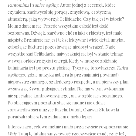
Pantomima
i
Taniec ogólny
. Autor jednej z recenzji, które
czytałem, zachwycał się gorącą, zmysłową, erotyczną
atmosferą, jaką wytworzył Celibidache. Czy tak jest w istocie?
Moim zdaniem nie. Przede wszystkim całość jest dość
bezbarwna. Dźwięk, zarówno chóru jak i orkiestry, jest mało
mięsisty. Brzmienie nie jest też selektywne i wiele detali umyka,
zubożając fakturę i pozostawiając niedosyt wrażeń. Nade
wszystko zaś Celibidache najwyraźniej nie był w stanie tchnąć
w swoją orkiestrę życia i energii. Kiedy w muzyce zbliża się
kulminacja jest po prostu głośniej. Tyczy się to zwłaszcza
Tańca
ogólnego
, gdzie muzyka nabiera (a przynajmniej powinna!)
niepowstrzymanego, szaleńczego rozpędu, a na pierwszy plan
wysuwa się żywa, pulsująca rytmika. Nie ma w tym wykonaniu
nic specjalnie kontrowersyjnego, ani w ogóle nic specjalnego.
Po obiecującym początku staje się nudne i nie oddaje
sprawiedliwości muzyce Ravela. Dutoit, Ozawa i Stokowski
poradzili sobie z tym zadaniem o niebo lepiej.
Interesująco, celowo mętnie i mało przejrzyście rozpoczyna się
Walc
. Tutaj tę fatalną zmysłowość rzeczywiście czuć, czuć też,