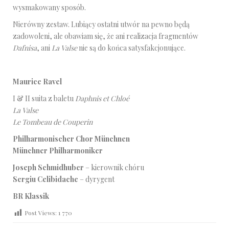
wysmakowany sposób.
Nierówny zestaw. Lubiący ostatni utwór na pewno będą
zadowoleni, ale obawiam się, że ani realizacja fragmentów
Dafnisa
, ani
La Valse
nie są do końca satysfakcjonujące.
Maurice Ravel
I & II suita z baletu
Daphnis et Chloé
La Valse
Le Tombeau de Couperin
Philharmonischer Chor Münchnen
Münchner Philharmoniker
Joseph Schmidhuber
– kierownik chóru
Sergiu Celibidache
– dyrygent
BR Klassik
Post Views:
1 770