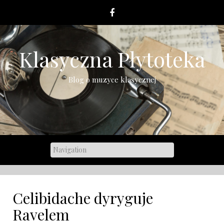
Skip
to
content
Klasyczna Płytoteka
Blog o muzyce klasycznej
Celibidache dyryguje
Ravelem