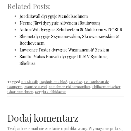
Related Posts:
Jordi Savall dyryguje Mendelssohnem
Neeme Järvi dyryguje Alfvénem i Rautavaarą
Antoni Wit dyryguje Schubertem & Mahlerem w NOSPR
Shemet dyryguje Szymanowskim, Skrowaczewskim &
Beethovenem
Lawrence Foster dyryguje Waxmanem & Zeislem
Santtu-Matias Rouvali dyryguje III & V Symfonią
Sibeliusa
Tagged
BR Klassik
,
Daphnis et Chloé
,
La Valse
,
Le Tombeau de
Couperin
,
Maurice Ravel
,
Münchner Philharmoniker
,
Philharmonischer
Chor Münchnen
,
Sergiu Celibidache
Dodaj komentarz
Twój adres email nie zostanie opublikowany.
Wymagane pola są