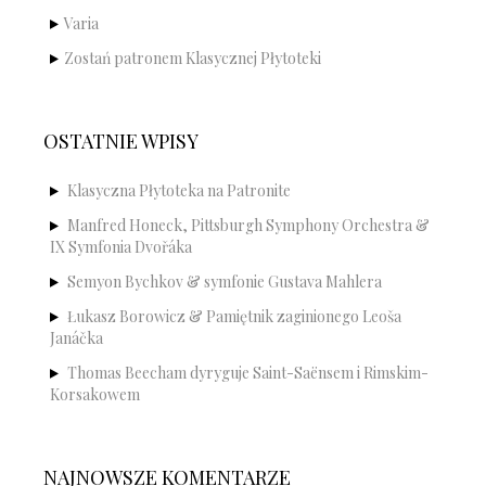
Varia
Zostań patronem Klasycznej Płytoteki
OSTATNIE WPISY
Klasyczna Płytoteka na Patronite
Manfred Honeck, Pittsburgh Symphony Orchestra &
IX Symfonia Dvořáka
Semyon Bychkov & symfonie Gustava Mahlera
Łukasz Borowicz & Pamiętnik zaginionego Leoša
Janáčka
Thomas Beecham dyryguje Saint-Saënsem i Rimskim-
Korsakowem
NAJNOWSZE KOMENTARZE