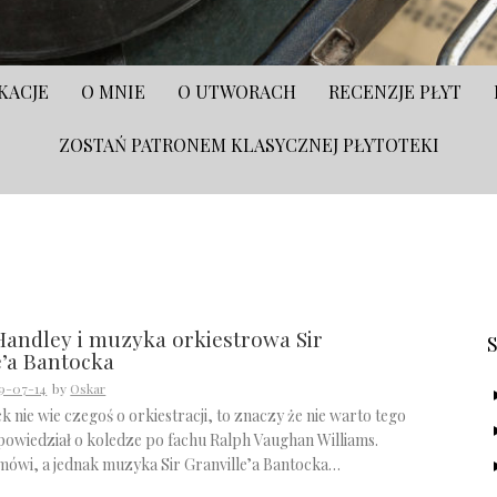
KACJE
O MNIE
O UTWORACH
RECENZJE PŁYT
ZOSTAŃ PATRONEM KLASYCZNEJ PŁYTOTEKI
S
andley i muzyka orkiestrowa Sir
e’a Bantocka
9-07-14
by
Oskar
ck nie wie czegoś o orkiestracji, to znaczy że nie warto tego
powiedział o koledze po fachu Ralph Vaughan Williams.
 mówi, a jednak muzyka Sir Granville’a Bantocka…