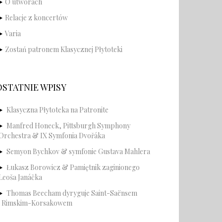
O utworach
Relacje z koncertów
Varia
Zostań patronem Klasycznej Płytoteki
OSTATNIE WPISY
Klasyczna Płytoteka na Patronite
Manfred Honeck, Pittsburgh Symphony
Orchestra & IX Symfonia Dvořáka
Semyon Bychkov & symfonie Gustava Mahlera
Łukasz Borowicz & Pamiętnik zaginionego
Leoša Janáčka
Thomas Beecham dyryguje Saint-Saënsem
i Rimskim-Korsakowem