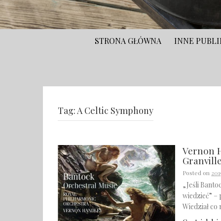
STRONA GŁÓWNA
INNE PUBLI
Tag:
A Celtic Symphony
Vernon H
Granvill
Posted on
201
„Jeśli Banto
wiedzieć” – 
Wiedział co