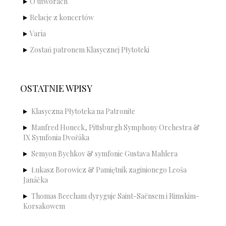
O utworach
Relacje z koncertów
Varia
Zostań patronem Klasycznej Płytoteki
OSTATNIE WPISY
Klasyczna Płytoteka na Patronite
Manfred Honeck, Pittsburgh Symphony Orchestra &
IX Symfonia Dvořáka
Semyon Bychkov & symfonie Gustava Mahlera
Łukasz Borowicz & Pamiętnik zaginionego Leoša
Janáčka
Thomas Beecham dyryguje Saint-Saënsem i Rimskim-
Korsakowem