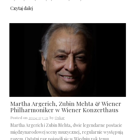
Czytaj dalej
Martha Argerich, Zubin Mehta & Wiener
Philharmoniker w Wiener Konzerthaus
Posted on
2024-03-21
by
Oskar
Martha Argerich i Zubin Mehta, dwie legendarne postacie
międzynarodowej sceny muzycznej, regularnie występują
razem. Ostatni raz pojawili się w Wiedniu rok temu,