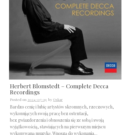
Herbert Blomstedt – Complete Decca
Recordings
Posted on
2024-07-19
by
Oskar
Bardzo cenię i lubię artystów skromnych, rzeczowych,
wykonujących swoją pracę bez ostentacji,
bez gwiazdorzenia i obnoszenia się ze sobą i swoją
wyjątkowością, stawiających na pierwszym miejscu
wykonywaną muzykę. Wnoszą do wykonania…