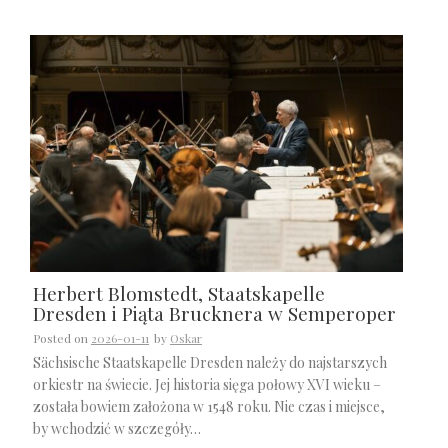
Herbert Blomstedt, Staatskapelle
Dresden i Piąta Brucknera w Semperoper
Posted on
2026-01-11
by
Oskar
Sächsische Staatskapelle Dresden należy do najstarszych
orkiestr na świecie. Jej historia sięga połowy XVI wieku –
została bowiem założona w 1548 roku. Nie czas i miejsce,
by wchodzić w szczegóły…