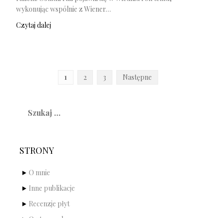
wykonując wspólnie z Wiener…
Czytaj dalej
Stronicowanie
1
2
3
Następne
wpisów
Szukaj:
STRONY
O mnie
Inne publikacje
Recenzje płyt