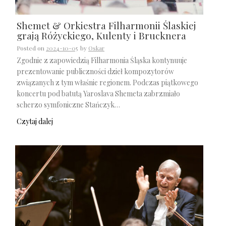
Shemet & Orkiestra Filharmonii Ślaskiej
grają Różyckiego, Kulenty i Brucknera
Posted on
2024-10-05
by
Oskar
Zgodnie z zapowiedzią Filharmonia Śląska kontynuuje
prezentowanie publiczności dzieł kompozytorów
związanych z tym właśnie regionem. Podczas piątkowego
koncertu pod batutą Yaroslava Shemeta zabrzmiało
scherzo symfoniczne Stańczyk…
Czytaj dalej