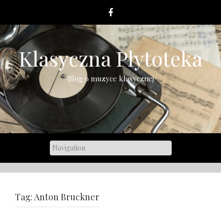
Skip
to
content
Klasyczna Płytoteka
Blog o muzyce klasycznej
Tag:
Anton Bruckner