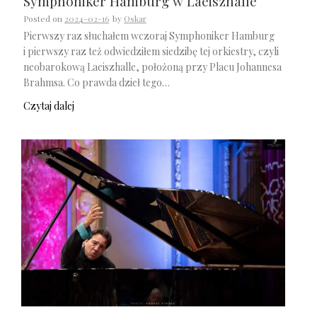
Symphoniker Hamburg w Laeiszhalle
Posted on
2024-02-16
by
Oskar
Pierwszy raz słuchałem wczoraj Symphoniker Hamburg
i pierwszy raz też odwiedziłem siedzibę tej orkiestry, czyli
neobarokową Laeiszhalle, położoną przy Placu Johannesa
Brahmsa. Co prawda dzieł tego…
Czytaj dalej