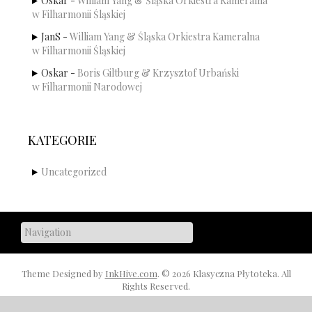
Oskar
-
William Yang & Śląska Orkiestra Kameralna
w Filharmonii Śląskiej
JanS
-
William Yang & Śląska Orkiestra Kameralna
w Filharmonii Śląskiej
Oskar
-
Boris Giltburg & Krzysztof Urbański
w Filharmonii Narodowej
KATEGORIE
Uncategorized
Theme Designed by
InkHive.com
.
© 2026 Klasyczna Płytoteka. All
Rights Reserved.