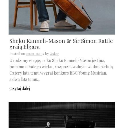
Sheku Kanneh-Mason & Sir Simon Rattle
grają Elgara
Posted on
2020-02-15
by
Oskar
Urodzony w 1999 roku Sheku Kanneh-Mason jest już,
pomimo młodego wieku, rozpoznawalnym wiolonczelistą.
Cztery lata temu wygrał konkurs BBC Young Musician,
a dwa lata temu…
Czytaj dalej