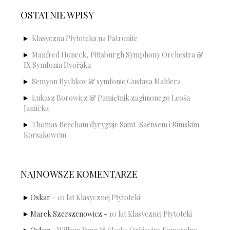
OSTATNIE WPISY
Klasyczna Płytoteka na Patronite
Manfred Honeck, Pittsburgh Symphony Orchestra &
IX Symfonia Dvořáka
Semyon Bychkov & symfonie Gustava Mahlera
Łukasz Borowicz & Pamiętnik zaginionego Leoša
Janáčka
Thomas Beecham dyryguje Saint-Saënsem i Rimskim-
Korsakowem
NAJNOWSZE KOMENTARZE
Oskar
-
10 lat Klasycznej Płytoteki
Marek Szerszenowicz
-
10 lat Klasycznej Płytoteki