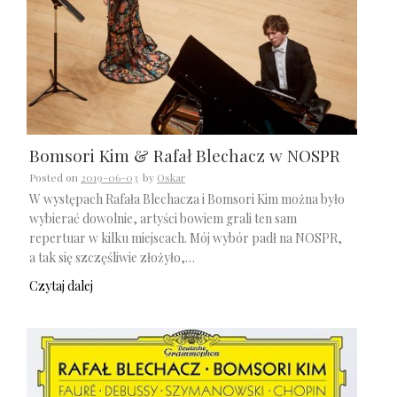
Bomsori Kim & Rafał Blechacz w NOSPR
Posted on
2019-06-03
by
Oskar
W występach Rafała Blechacza i Bomsori Kim można było
wybierać dowolnie, artyści bowiem grali ten sam
repertuar w kilku miejscach. Mój wybór padł na NOSPR,
a tak się szczęśliwie złożyło,…
Czytaj dalej