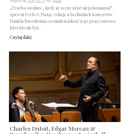
Posted on
2025-01-07
by
Oskar
„Trzeba wiedzieć, kiedy ze sceny zejść niepokonanym” –
śpiewał Perfect. Pisząc relacje z berlińskich koncertów
Daniela Barenboima oceniałem jakość jego pracy surowo.
Ktoś kto nie był…
Czytaj dalej
Charles Dutoit, Edgar Moreau &