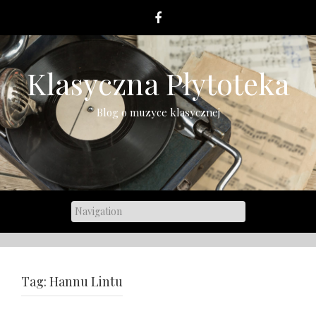
Skip
to
content
Klasyczna Płytoteka
Blog o muzyce klasycznej
Tag:
Hannu Lintu