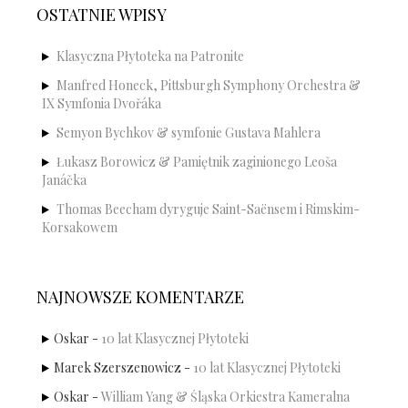
OSTATNIE WPISY
Klasyczna Płytoteka na Patronite
Manfred Honeck, Pittsburgh Symphony Orchestra &
IX Symfonia Dvořáka
Semyon Bychkov & symfonie Gustava Mahlera
Łukasz Borowicz & Pamiętnik zaginionego Leoša
Janáčka
Thomas Beecham dyryguje Saint-Saënsem i Rimskim-
Korsakowem
NAJNOWSZE KOMENTARZE
Oskar
-
10 lat Klasycznej Płytoteki
Marek Szerszenowicz
-
10 lat Klasycznej Płytoteki
Oskar
-
William Yang & Śląska Orkiestra Kameralna