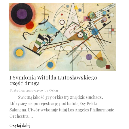
I Symfonia Witolda Lutosławskiego –
część druga
Posted on
2019-12-05
by
Oskar
Świetną jakość gry orkiestry znajdzie słuchacz,
który sięgnie po rejestrację pod batutą Esy Pekki-
Salonena. Utwór wykonuje tutaj Los Angeles Philharmonic
Orchestra,…
Czytaj dalej