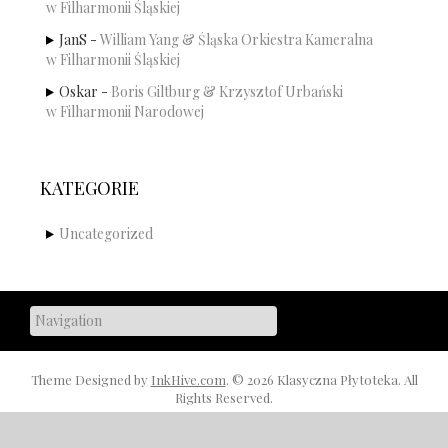
w Filharmonii Śląskiej
JanS
-
William Yang & Śląska Orkiestra Kameralna
w Filharmonii Śląskiej
Oskar
-
Boris Giltburg & Krzysztof Urbański
w Filharmonii Narodowej
KATEGORIE
Uncategorized
Theme Designed by
InkHive.com
.
© 2026 Klasyczna Płytoteka. All
Rights Reserved.