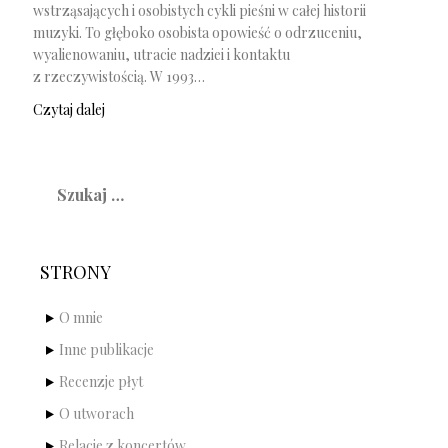
wstrząsających i osobistych cykli pieśni w całej historii
muzyki. To głęboko osobista opowieść o odrzuceniu,
wyalienowaniu, utracie nadziei i kontaktu
z rzeczywistością. W 1993…
Czytaj dalej
Szukaj:
STRONY
O mnie
Inne publikacje
Recenzje płyt
O utworach
Relacje z koncertów