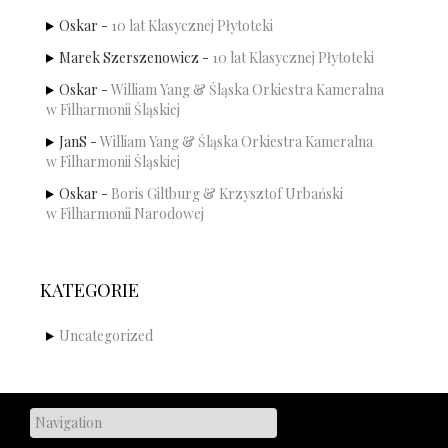
Oskar
-
10 lat Klasycznej Płytoteki
Marek Szerszenowicz
-
10 lat Klasycznej Płytoteki
Oskar
-
William Yang & Śląska Orkiestra Kameralna
w Filharmonii Śląskiej
JanS
-
William Yang & Śląska Orkiestra Kameralna
w Filharmonii Śląskiej
Oskar
-
Boris Giltburg & Krzysztof Urbański
w Filharmonii Narodowej
KATEGORIE
Uncategorized