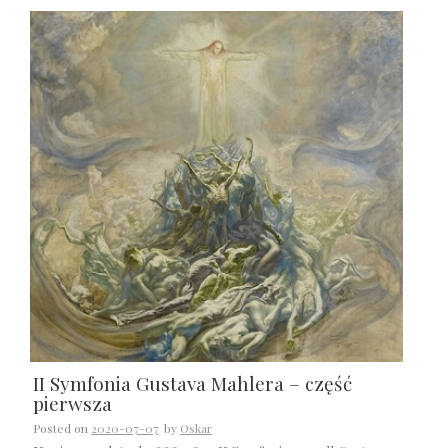
II Symfonia Gustava Mahlera – część
pierwsza
Posted on
2020-07-07
by
Oskar