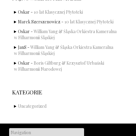
Oskar
-
10 lat Klasycznej Płytoteki
Marek Szerszenowicz
-
10 lat Klasycznej Płytoteki
Oskar
-
William Yang & Śląska Orkiestra Kameralna
w Filharmonii Śląskiej
JanS
-
William Yang & Śląska Orkiestra Kameralna
w Filharmonii Śląskiej
Oskar
-
Boris Giltburg & Krzysztof Urbański
w Filharmonii Narodowej
KATEGORIE
Uncategorized