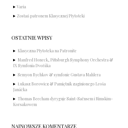
Varia
Zostań patronem Klasycznej Płytoteki
OSTATNIE WPISY
Klasyczna Płytoteka na Patronite
Manfred Honeck, Pittsburgh Symphony Orchestra &
IX Symfonia Dvořáka
Semyon Bychkov & symfonie Gustava Mahlera
Łukasz Borowicz & Pamiętnik zaginionego Leoša
Janáčka
Thomas Beecham dyryguje Saint-Saënsem i Rimskim-
Korsakowem
NAJNOWSZE KOMENTARZE