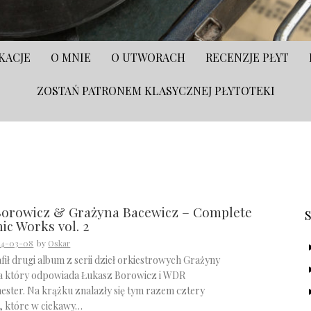
KACJE
O MNIE
O UTWORACH
RECENZJE PŁYT
ZOSTAŃ PATRONEM KLASYCZNEJ PŁYTOTEKI
S
Borowicz & Grażyna Bacewicz – Complete
c Works vol. 2
24-03-08
by
Oskar
fił drugi album z serii dzieł orkiestrowych Grażyny
a który odpowiada Łukasz Borowicz i WDR
ester. Na krążku znalazły się tym razem cztery
 które w ciekawy…