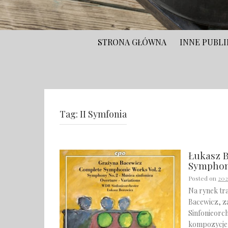
STRONA GŁÓWNA
INNE PUBLI
Tag:
II Symfonia
Łukasz 
Symphoni
Posted on
20
Na rynek tra
Bacewicz, z
Sinfonieorch
kompozycje,