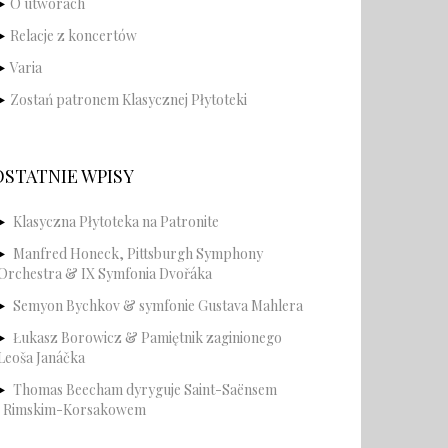
O utworach
Relacje z koncertów
Varia
Zostań patronem Klasycznej Płytoteki
OSTATNIE WPISY
Klasyczna Płytoteka na Patronite
Manfred Honeck, Pittsburgh Symphony
Orchestra & IX Symfonia Dvořáka
Semyon Bychkov & symfonie Gustava Mahlera
Łukasz Borowicz & Pamiętnik zaginionego
Leoša Janáčka
Thomas Beecham dyryguje Saint-Saënsem
i Rimskim-Korsakowem