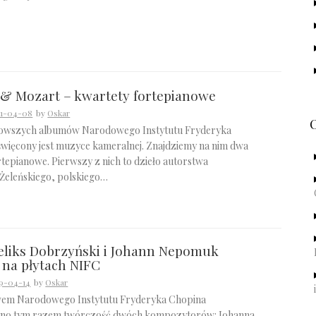
 & Mozart – kwartety fortepianowe
21-04-08
by
Oskar
nowszych albumów Narodowego Instytutu Fryderyka
więcony jest muzyce kameralnej. Znajdziemy na nim dwa
tepianowe. Pierwszy z nich to dzieło autorstwa
Żeleńskiego, polskiego…
eliks Dobrzyński i Johann Nepomuk
na płytach NIFC
9-04-14
by
Oskar
em Narodowego Instytutu Fryderyka Chopina
no tym razem twórczość dwóch kompozytorów: Johanna