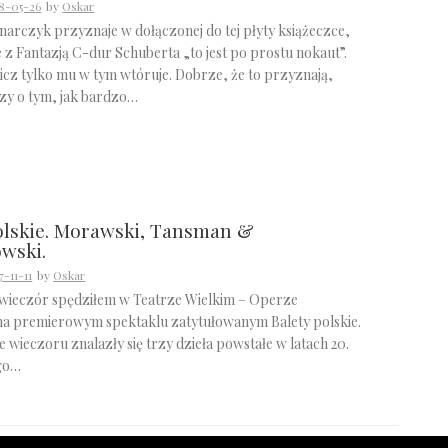
8-05-26
by
Oskar
narczyk przyznaje w dołączonej do tej płyty książeczce,
e z Fantazją C-dur Schuberta „to jest po prostu nokaut”.
icz tylko mu w tym wtóruje. Dobrze, że to przyznają,
czy o tym, jak bardzo…
olskie. Morawski, Tansman &
wski.
7-11-11
by
Oskar
wieczór spędziłem w Teatrze Wielkim – Operze
a premierowym spektaklu zatytułowanym Balety polskie.
wieczoru znalazły się trzy dzieła powstałe w latach 20.
ego…