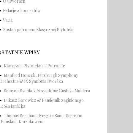
O utworach
Relacje z koncertów
Varia
Zostań patronem Klasycznej Płytoteki
OSTATNIE WPISY
Klasyczna Płytoteka na Patronite
Manfred Honeck, Pittsburgh Symphony
Orchestra & IX Symfonia Dvořáka
Semyon Bychkov & symfonie Gustava Mahlera
Łukasz Borowicz & Pamiętnik zaginionego
Leoša Janáčka
Thomas Beecham dyryguje Saint-Saënsem
i Rimskim-Korsakowem