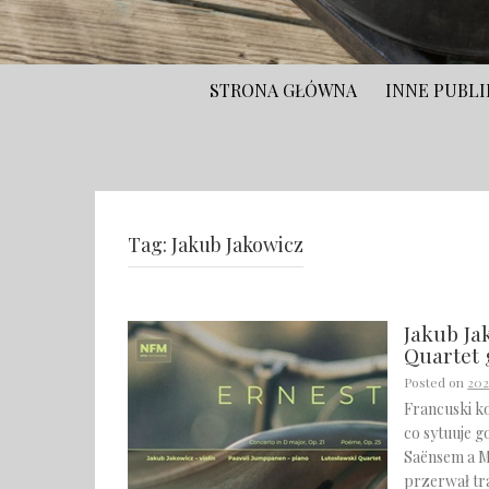
STRONA GŁÓWNA
INNE PUBLI
Tag:
Jakub Jakowicz
Jakub Ja
Quartet 
Posted on
202
Francuski k
co sytuuje g
Saënsem a M
przerwał tr