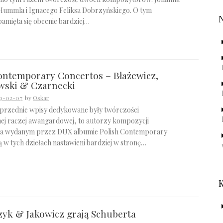
mmla i Ignacego Feliksa Dobrzyńskiego. O tym
amięta się obecnie bardziej…
ontemporary Concertos – Błażewicz,
wski & Czarnecki
9-02-07
by
Oskar
oprzednie wpisy dedykowane były twórczości
ej raczej awangardowej, to autorzy kompozycji
na wydanym przez DUX albumie Polish Contemporary
 w tych dziełach nastawieni bardziej w stronę…
yk & Jakowicz grają Schuberta