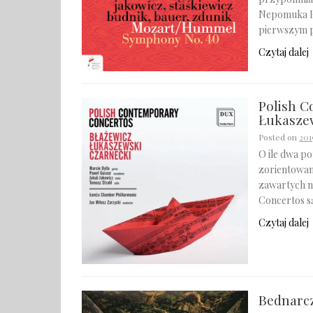
Nepomuka Hu
pierwszym p
Czytaj dalej
Polish C
Łukasze
Posted on
201
O ile dwa p
zorientowan
zawartych 
Concertos są
Czytaj dalej
Bednarcz