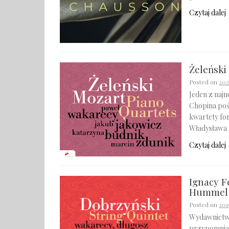
Czytaj dalej
Żeleński
Posted on
20
Jeden z naj
Chopina poś
kwartety for
Władysława 
Czytaj dalej
Ignacy F
Hummel 
Posted on
201
Wydawnictw
przypomnia