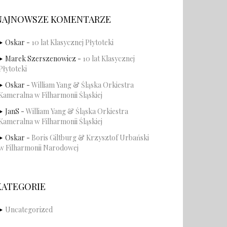
NAJNOWSZE KOMENTARZE
Oskar
-
10 lat Klasycznej Płytoteki
Marek Szerszenowicz
-
10 lat Klasycznej
Płytoteki
Oskar
-
William Yang & Śląska Orkiestra
Kameralna w Filharmonii Śląskiej
JanS
-
William Yang & Śląska Orkiestra
Kameralna w Filharmonii Śląskiej
Oskar
-
Boris Giltburg & Krzysztof Urbański
w Filharmonii Narodowej
KATEGORIE
Uncategorized