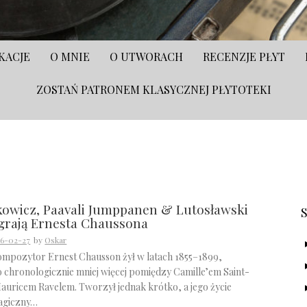
KACJE
O MNIE
O UTWORACH
RECENZJE PŁYT
ZOSTAŃ PATRONEM KLASYCZNEJ PŁYTOTEKI
S
kowicz, Paavali Jumppanen & Lutosławski
grają Ernesta Chaussona
6-02-27
by
Oskar
ompozytor Ernest Chausson żył w latach 1855–1899,
o chronologicznie mniej więcej pomiędzy Camille’em Saint-
auricem Ravelem. Tworzył jednak krótko, a jego życie
agiczny…