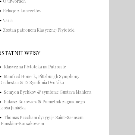
O utworach
Relacje z koncertów
Varia
Zostań patronem Klasycznej Płytoteki
OSTATNIE WPISY
Klasyczna Płytoteka na Patronite
Manfred Honeck, Pittsburgh Symphony
Orchestra & IX Symfonia Dvořáka
Semyon Bychkov & symfonie Gustava Mahlera
Łukasz Borowicz & Pamiętnik zaginionego
Leoša Janáčka
Thomas Beecham dyryguje Saint-Saënsem
i Rimskim-Korsakowem