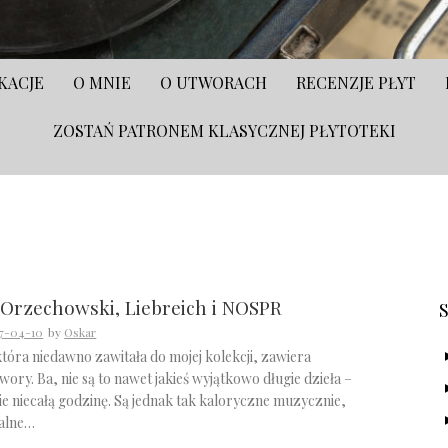
KACJE
O MNIE
O UTWORACH
RECENZJE PŁYT
ZOSTAŃ PATRONEM KLASYCZNEJ PŁYTOTEKI
S
 Orzechowski, Liebreich i NOSPR
7-04-10
by
Oskar
tóra niedawno zawitała do mojej kolekcji, zawiera
wory. Ba, nie są to nawet jakieś wyjątkowo długie dzieła –
ie niecałą godzinę. Są jednak tak kaloryczne muzycznie,
nalne…