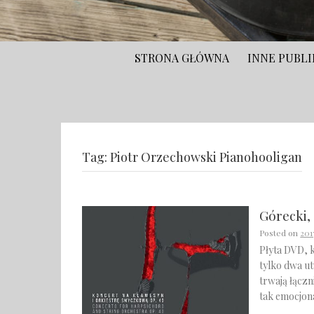
STRONA GŁÓWNA
INNE PUBLI
Tag:
Piotr Orzechowski Pianohooligan
Górecki,
Posted on
201
Płyta DVD, k
tylko dwa ut
trwają łączn
tak emocjo