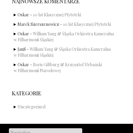
NAJNOWSZE KOMENTARZE
Oskar
-
10 lat Klasycznej Płytoteki
Marek Szerszenowicz
-
10 lat Klasycznej Płytoteki
Oskar
-
William Yang & Śląska Orkiestra Kameralna
w Filharmonii Śląskiej
JanS
-
William Yang & Śląska Orkiestra Kameralna
w Filharmonii Śląskiej
Oskar
-
Boris Giltburg & Krzysztof Urbański
w Filharmonii Narodowej
KATEGORIE
Uncategorized