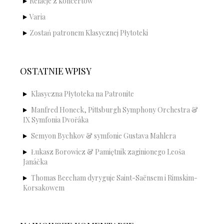
Relacje z koncertów
Varia
Zostań patronem Klasycznej Płytoteki
OSTATNIE WPISY
Klasyczna Płytoteka na Patronite
Manfred Honeck, Pittsburgh Symphony Orchestra &
IX Symfonia Dvořáka
Semyon Bychkov & symfonie Gustava Mahlera
Łukasz Borowicz & Pamiętnik zaginionego Leoša
Janáčka
Thomas Beecham dyryguje Saint-Saënsem i Rimskim-
Korsakowem