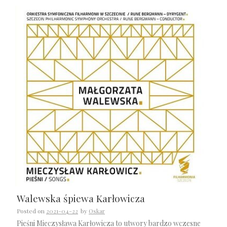
Walewska śpiewa Karłowicza
Posted on
2021-04-22
by
Oskar
Pieśni Mieczysława Karłowicza to utwory bardzo wczesne