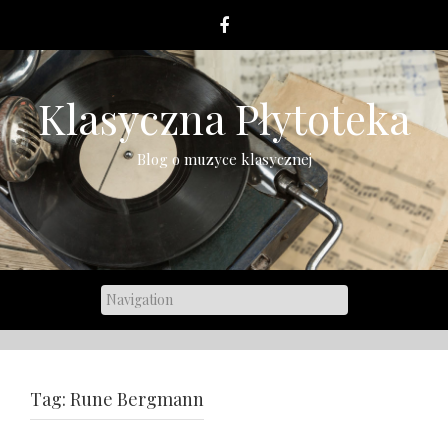
Skip
to
content
Klasyczna Płytoteka
Blog o muzyce klasycznej
Tag:
Rune Bergmann